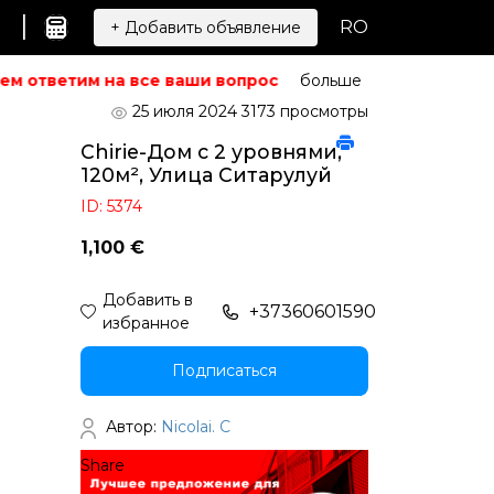
|
RO
+ Добавить объявление
м ответим на все ваши вопросы.
Не можете найти то, ч
больше
25 июля 2024
3173 просмотры
Chirie-Дом с 2 уровнями,
120м², Улица Ситарулуй
ID: 5374
1,100 €
Добавить в
+37360601590
избранное
Подписаться
Автор:
Nicolai. C
Share