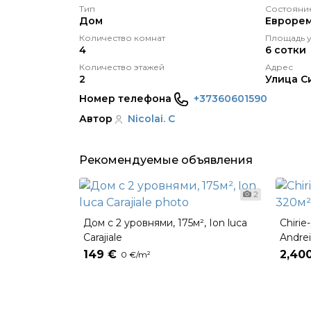
Тип
Состояни
Дом
Евроре
Количество комнат
Площадь у
4
6 сотки
Количество этажей
Адрес
2
Улица С
Номер телефона
+37360601590
Автор
Nicolai. C
Рекомендуемые объявления
2
Дом с 2 уровнями, 175м², Ion luca
Chirie
Carajiale
Andrei
149 €
2,40
0 €/m²