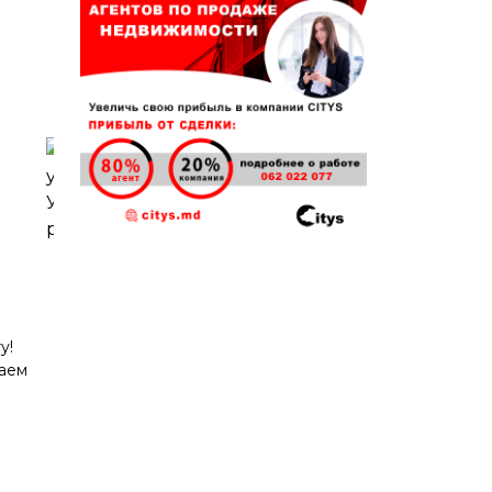
у!
шаем