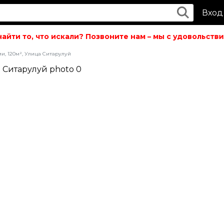
Вход
йти то, что искали? Позвоните нам – мы с удовольствие
ми, 120м², Улица Ситарулуй