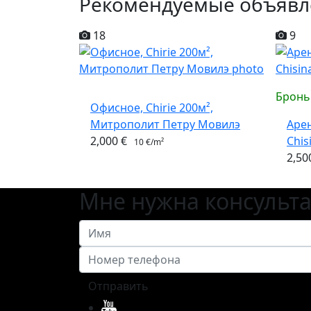
Рекомендуемые объявл
18
9
Бронь
Офисное, Chirie 200м²,
Митрополит Петру Мовилэ
Арен
2,000 €
Chis
10 €/m²
2,50
Мне нужна консульт
Отправить