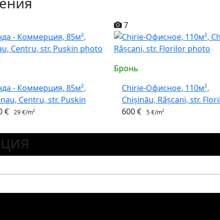
ения
7
Бронь
да - Коммерция, 85м²,
Chirie-Офисное, 110м²,
inau, Centru, str. Puskin
Chișinău, Râșcani, str. Flori
0 €
600 €
29 €/m²
5 €/m²
ация