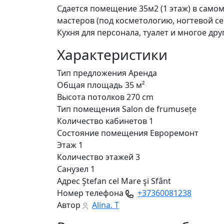
Сдается помещение 35м2 (1 этаж) в самом
мастеров (под косметологию, ногтевой сер
Кухня для персонала, туалет и многое дру
Характеристики
Тип предложения
Аренда
Общая площадь
35 м²
Высота потолков
270 cm
Тип помещения
Salon de frumusețe
Количество кабинетов
1
Состояние помещения
Евроремонт
Этаж
1
Количество этажей
3
Санузел
1
Адрес
Ştefan cel Mare şi Sfânt
Номер телефона
+37360081238
Автор
Alina. T