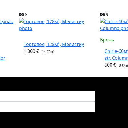
8
9
Бронь
Торговое, 128м², Мелистиу
1,800 €
Chirie-60м²
14 €/m²
lor
str. Colum
500 €
8 €/m