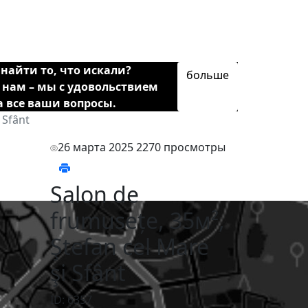
найти то, что искали?
больше
 нам – мы с удовольствием
а все ваши вопросы.
 Sfânt
26 марта 2025
2270 просмотры
Salon de
frumusețe, 35м²,
Ştefan cel Mare
şi Sfânt
ID: 6357