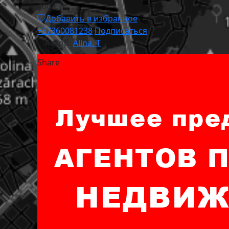
700 €
Добавить в избранное
+37360081238
Подписаться
Автор:
Alina. T
Share