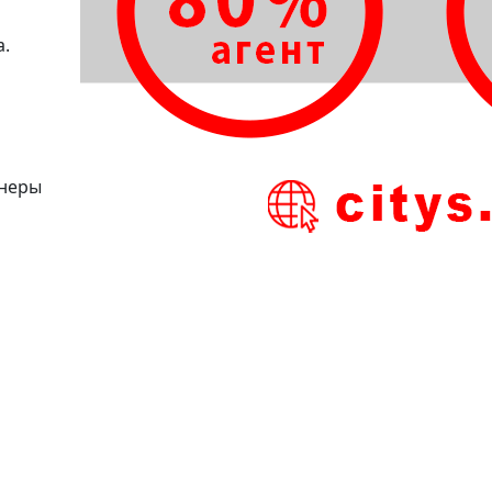
а.
неры