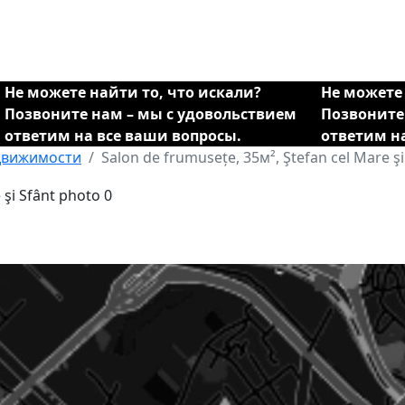
Не можете найти то, что искали?
Не можете 
Позвоните нам – мы с удовольствием
Позвоните
ответим на все ваши вопросы.
ответим н
движимости
Salon de frumusețe, 35м², Ştefan cel Mare şi