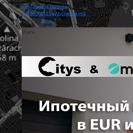
Adauga la favorite
+37360601554
Abonează-mă
Autor:
Inna. T
Share