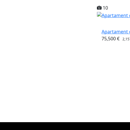
10
Apartament c
75,500 €
2,15