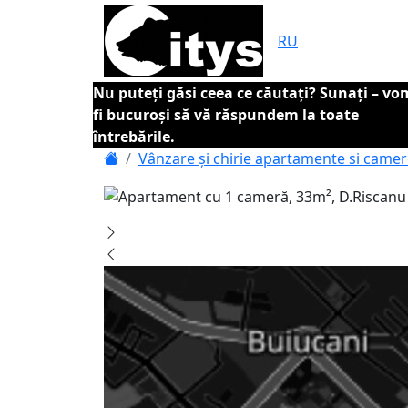
RU
Nu puteți găsi ceea ce căutați? Sunați – vo
fi bucuroși să vă răspundem la toate
întrebările.
Vânzare și chirie apartamente si came