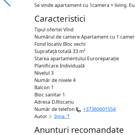
Se vinde apartament cu 1camera + living. Eu
Caracteristici
Tipul ofertei
Vînd
Numărul de camere
Apartament cu 1 camer
Fond locativ
Bloc vechi
Suprafață totală
33 m²
Starea apartamentului
Euroreparație
Planificare
Individuală
Nivelul
3
Număr de nivele
4
Balcon
1
Bloc sanitar
1
Adresa
D.Riscanu
Număr de telefon
+37360601554
Autor
Inna. T
Anunturi recomandate