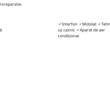
roreparatie.
Interfon
Mobilat
Tehn
ă
uz casnic
Aparat de aer
condiționat