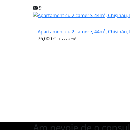
9
Apartament cu 2 camere, 44m², Chișinău, Râ
76,000 €
1,727 €/m²
Am nevoie de o consul