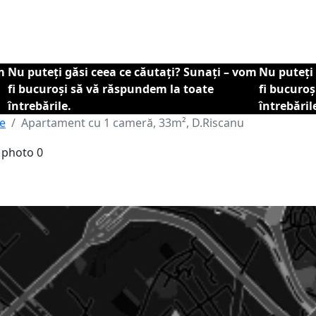
m
Nu puteți găsi ceea ce căutați? Sunați – vom
Nu puteți 
fi bucuroși să vă răspundem la toate
fi bucuro
întrebările.
întrebăril
re
Apartament cu 1 cameră, 33m², D.Riscanu