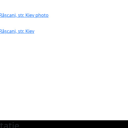
șcani, str. Kiev
tație