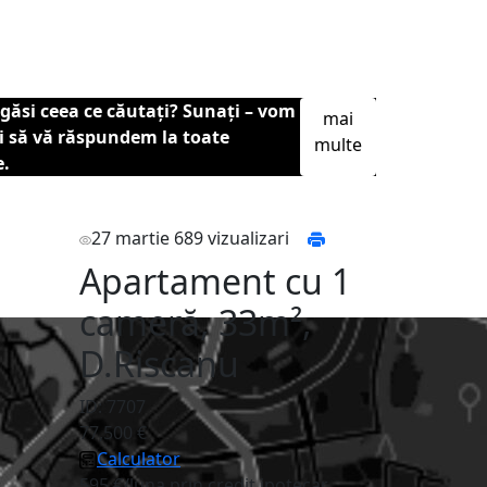
găsi ceea ce căutați? Sunați – vom
mai
și să vă răspundem la toate
multe
e.
27 martie
689 vizualizari
Apartament cu 1
cameră, 33m²,
D.Riscanu
ID: 7707
77,500 €
Calculator
595 €/luna prin credit ipotecar