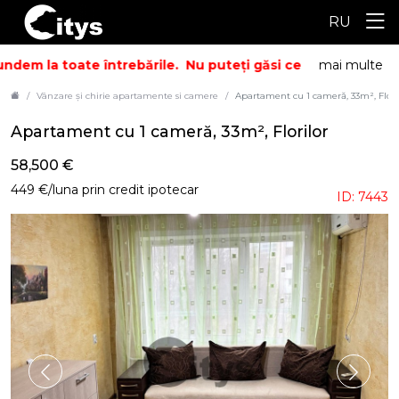
RU
dem la toate întrebările.
Nu puteți găsi ceea ce căutați? S
mai multe
Vânzare și chirie apartamente si camere
Apartament cu 1 cameră, 33m², Flori
Apartament cu 1 cameră, 33m², Florilor
58,500 €
449 €/luna prin credit ipotecar
ID: 7443