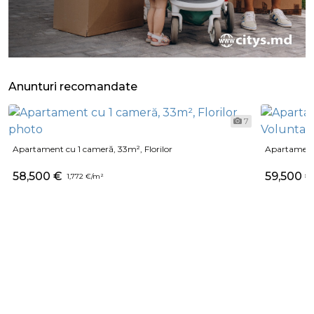
Anunturi recomandate
7
Apartament cu 1 cameră, 33m², Florilor
Apartament 
58,500 €
59,500 
1,772 €/m²