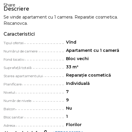
Share
Descriere
Se vinde apartament cu 1 camera. Reparatie cosmetica.
Riscanovca.
Caracteristici
Vînd
Tipul ofertei
Apartament cu 1 cameră
Numărul de camere
Bloc vechi
Fond locativ
33 m²
Suprafață totală
Reparație cosmetică
Starea apartamentului
Individuală
Planificare
7
Nivelul
9
Număr de nivele
Nu
Balcon
1
Bloc sanitar
Florilor
Adresa