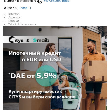
Număr de telefon
+37360601554
Autor
Inna. T
Interfon
Ascensor
Mobilat
Tehnică de uz casnic