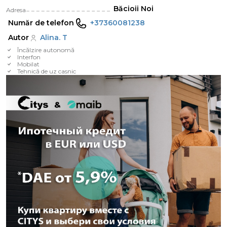
Băcioii Noi
Adresa
Număr de telefon
+37360081238
Autor
Alina. T
Încălzire autonomă
Interfon
Mobilat
Tehnică de uz casnic