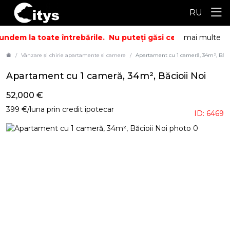
RU
ndem la toate întrebările.
Nu puteți găsi ceea ce căutați? 
mai multe
Vânzare și chirie apartamente si camere
Apartament cu 1 cameră, 34m², Băcio
Apartament cu 1 cameră, 34m², Băcioii Noi
52,000 €
399 €/luna prin credit ipotecar
ID: 6469