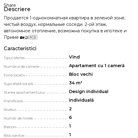
Share
Descriere
Продается 1-однокомнатная квартира в зеленой зоне,
чистый воздух, нормальные соседи. 2-ой этаж,
автономное отопление, возможна покупка в ипотеке и
Приме 🏡🤝🇦🇩
Caracteristici
Vînd
Tipul ofertei
Apartament cu 1 cameră
Numărul de camere
Bloc vechi
Fond locativ
34 m²
Suprafață totală
Design individual
Starea apartamentului
Individuală
Planificare
2
Nivelul
6
Număr de nivele
1
Balcon
1
Bloc sanitar