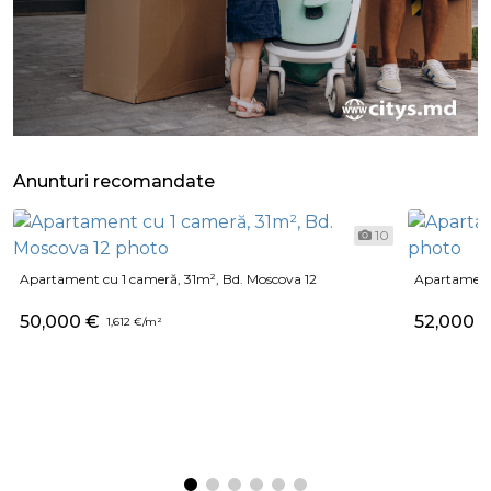
Anunturi recomandate
10
Apartament cu 1 cameră, 31m², Bd. Moscova 12
Apartament 
50,000 €
52,000 
1,612 €/m²