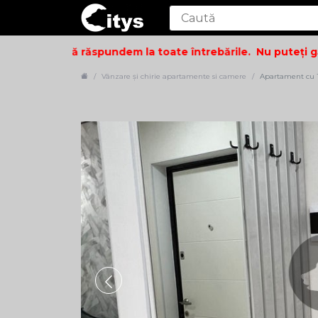
ucuroși să vă răspundem la toate întrebările.
Nu puteți găsi
Vânzare și chirie apartamente si camere
Apartament cu 1 