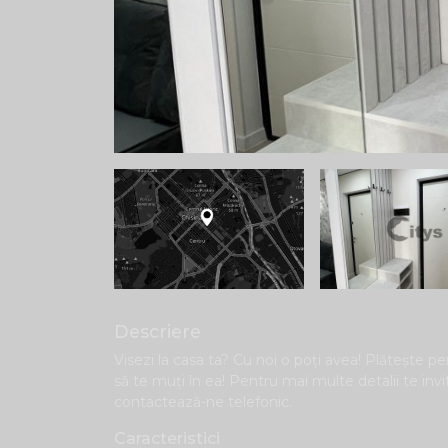
Descriere
Visezi la casa ta? Cu noi o poți avea! Plăteşte pen
să te muți în ea! Pentru mai multe detalii te inv
contactează-ne telefonic.
Caracteristici