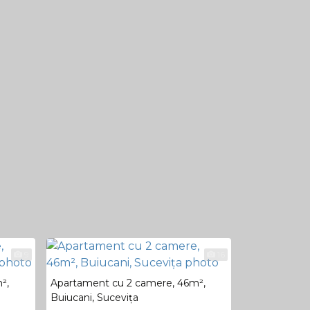
9
16
²,
Apartament cu 2 camere, 46m²,
Buiucani, Suceviţa
Apartament c