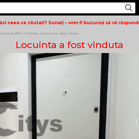
 ceea ce căutați? Sunați – vom fi bucuroși să vă răspundem 
cameră, 36m², Chișinău, Ciocana, str. Alecu Russo
Locuinta a fost vinduta