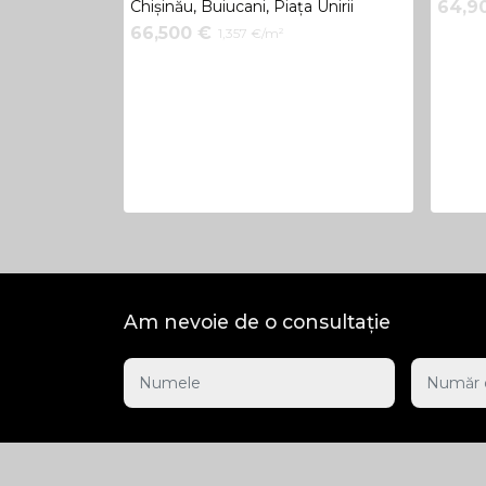
Chișinău, Buiucani, Piața Unirii
64,9
Principatelor
66,500 €
1,357 €/m²
Am nevoie de o consultație