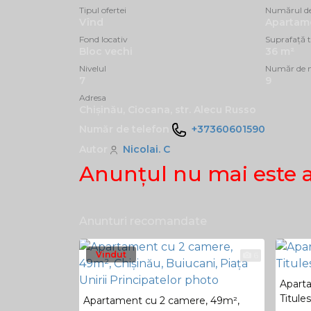
Tipul ofertei
Numărul d
Vînd
Apartame
Fond locativ
Suprafață t
Bloc vechi
36 m²
Nivelul
Număr de n
7
9
Adresa
Chișinău, Ciocana, str. Alecu Russo
Număr de telefon
+37360601590
Autor
Nicolai. C
Anunţul nu mai este 
Anunturi recomandate
Vindut
6
Apart
Titule
Apartament cu 2 camere, 49m²,