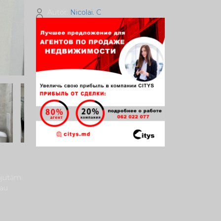
Autor:
Nicolai. C
 ajutăm
sau