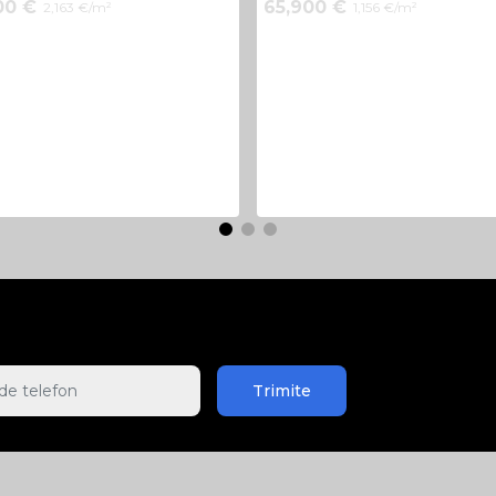
00 €
65,900 €
2,163 €/m²
1,156 €/m²
Trimite