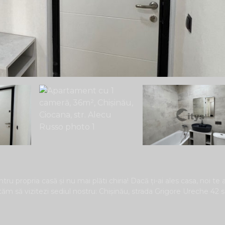
tru propria casă și nu mai plăti chiria! Dacă ți-ai ales casa, noi te
ităm să vizitezi sediul nostru: Chișinău, strada Grigore Ureche 42 