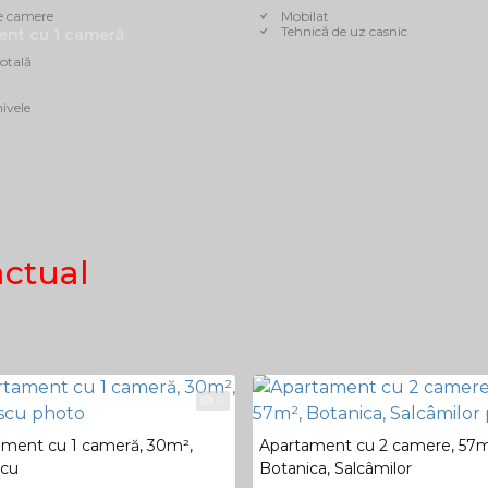
e camere
Mobilat
Tehnică de uz casnic
nt cu 1 cameră
otală
ivele
actual
8
ament cu 1 cameră, 30m²,
Apartament cu 2 camere, 57m
scu
Botanica, Salcâmilor