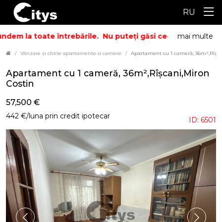
RU
dem la toate întrebările.
Nu puteți găsi ceea ce căutați? Su
mai multe
Vânzare și chirie apartamente si camere
Apartament cu 1 cameră, 36m²,Rîşca
Apartament cu 1 cameră, 36m²,Rîşcani,Miron
Costin
57,500 €
442 €/luna prin credit ipotecar
ID: 6501