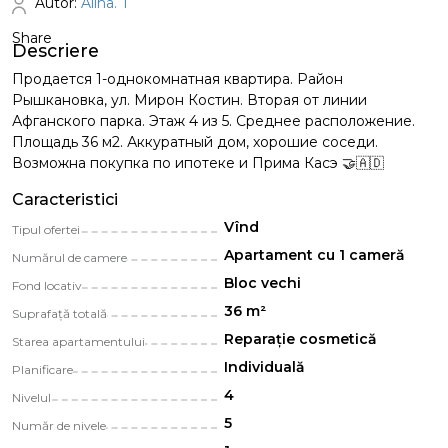
Autor:
Alina. T
Share
Descriere
Продается 1-однокомнатная квартира. Район
Рышкановка, ул. Мирон Костин. Вторая от линии
Афганского парка. Этаж 4 из 5. Среднее расположение.
Площадь 36 м2. Аккуратный дом, хорошие соседи.
Возможна покупка по ипотеке и Прима Касэ 🤝🇦🇩
Caracteristici
Vînd
Tipul ofertei
Apartament cu 1 cameră
Numărul de camere
Bloc vechi
Fond locativ
36 m²
Suprafață totală
Reparație cosmetică
Starea apartamentului
Individuală
Planificare
4
Nivelul
5
Număr de nivele