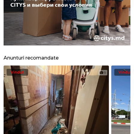
Anunturi recomandate
Vindut
Vindut
9