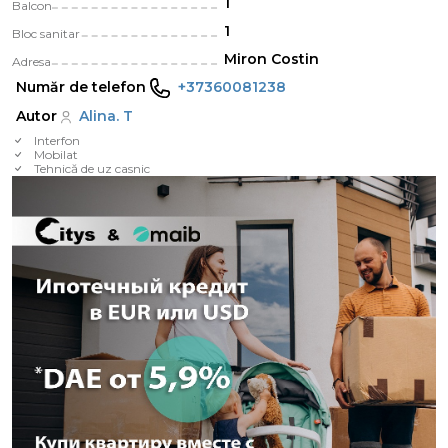
1
Balcon
1
Bloc sanitar
Miron Costin
Adresa
Număr de telefon
+37360081238
Autor
Alina. T
Interfon
Mobilat
Tehnică de uz casnic