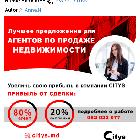
Număr de telefon
+37360701177
Autor
Anna.N