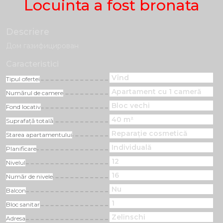
Locuinta a fost bronata
Descriere
Дом газифицирован
Caracteristici
Vînd
Tipul ofertei
Apartament cu 1 cameră
Numărul de camere
Bloc vechi
Fond locativ
40 m²
Suprafață totală
Reparație cosmetică
Starea apartamentului
Individuală
Planificare
12
Nivelul
16
Număr de nivele
Nu
Balcon
1
Bloc sanitar
Zelinschi
Adresa