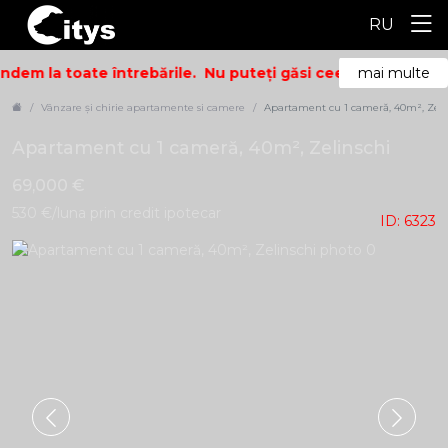
RU
dem la toate întrebările.
Nu puteți găsi ceea ce căutați? S
mai multe
Vânzare și chirie apartamente si camere
Apartament cu 1 cameră, 40m², Zeli
Apartament cu 1 cameră, 40m², Zelinschi
69,000 €
530 €/luna prin credit ipotecar
ID: 6323