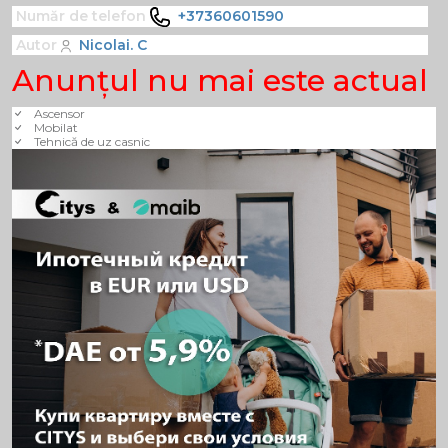
Număr de telefon
+37360601590
Autor
Nicolai. C
Anunţul nu mai este actual
Ascensor
Mobilat
Tehnică de uz casnic