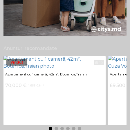
Anunturi recomandate
Vindut
10
Apartament cu 1 cameră, 42m², Botanica,Traian
Apartament 
70,000 €
69,500 
1,666 €/m²