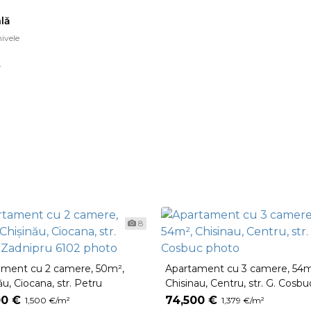
lă
ivele
r
8
ament cu 2 camere, 50m²,
Apartament cu 3 camere, 54m
ău, Ciocana, str. Petru
Chisinau, Centru, str. G. Cosbu
pru 6102
00 €
74,500 €
1,500 €/m²
1,379 €/m²