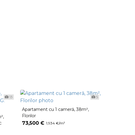
13
5
Apartament cu 1 cameră, 38m²,
Apartament c
Florilor
Dacia
²,
c
73,500 €
73,500 €
1,934 €/m²
1,