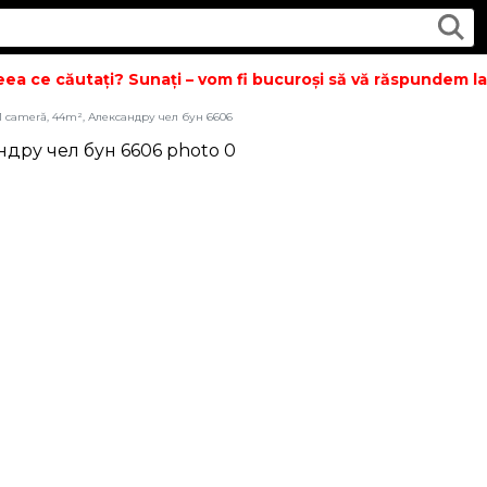
a ce căutați? Sunați – vom fi bucuroși să vă răspundem la t
1 cameră, 44m², Александру чел бун 6606