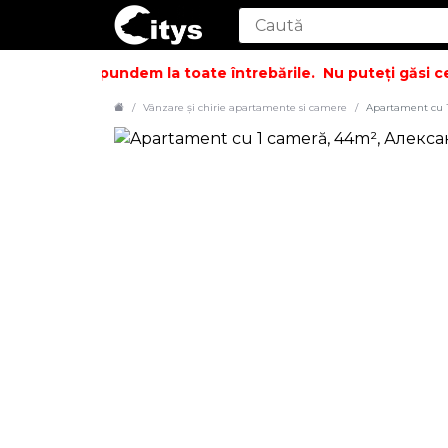
oși să vă răspundem la toate întrebările.
Nu puteți găsi cee
Vânzare și chirie apartamente si camere
Apartament cu 