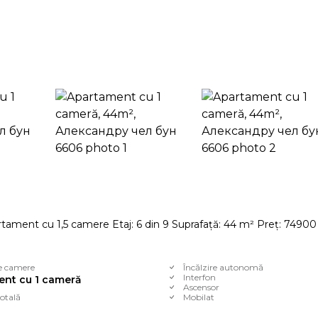
partament cu 1,5 camere Etaj: 6 din 9 Suprafață: 44 m² Preț: 74900
e camere
Încălzire autonomă
Interfon
nt cu 1 cameră
Ascensor
otală
Mobilat