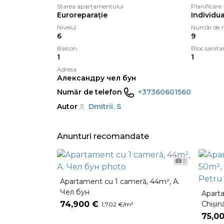
Starea apartamentului
Planificare
Euroreparație
Individua
Nivelul
Număr de n
6
9
Balcon
Bloc sanita
1
1
Adresa
Александру чел бун
Număr de telefon
+37360601560
Autor
Dmitrii. S
Anunturi recomandate
5
Apartament cu 1 cameră, 44m², А.
Чел бун
Apart
74,900 €
Chișin
1,702 €/m²
Zadni
75,0