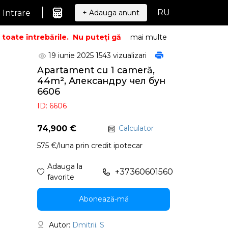
|
RU
Intrare
+ Adauga anunt
oate întrebările.
Nu puteți găsi ceea ce căutați? Sunați – v
mai multe
19 iunie 2025
1543 vizualizari
Apartament cu 1 cameră,
44m², Александру чел бун
6606
ID: 6606
74,900 €
Calculator
575 €/luna prin credit ipotecar
Adauga la
+37360601560
favorite
Abonează-mă
Autor:
Dmitrii. S