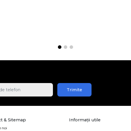
Trimite
t & Sitemap
Informații utile
 noi