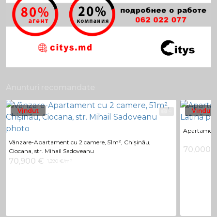
Anunturi recomandate
Vindut
Vindut
9
Apartament 
Vânzare-Apartament cu 2 camere, 51m², Chișinău,
70,000 
Ciocana, str. Mihail Sadoveanu
70,900 €
1,390 €/m²