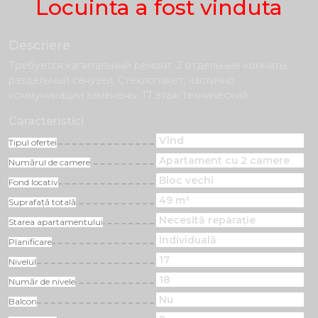
Locuinta a fost vinduta
Descriere
Требуется капитальный ремонт. 2 отдельные комнаты,
раздельный санузел. Стеклопакет, частично
коммуникации заменены. 17 этаж технический
Caracteristici
Vînd
Tipul ofertei
Apartament cu 2 camere
Numărul de camere
Bloc vechi
Fond locativ
49 m²
Suprafață totală
Necesită reparație
Starea apartamentului
Individuală
Planificare
17
Nivelul
18
Număr de nivele
Nu
Balcon