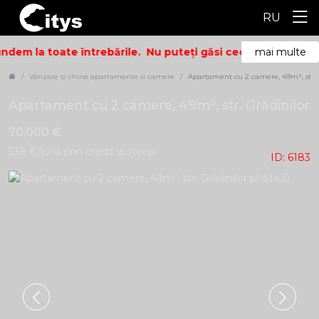
RU
ndem la toate întrebările.
Nu puteți găsi ceea ce căutați? S
mai multe
Vânzare și chirie apartamente si camere
Apartament cu 2 camere, 49m², str. 
Apartament cu 2 camere, 49m², str. Grădinilor
70,000 €
538 €/luna prin credit ipotecar
ID: 6183