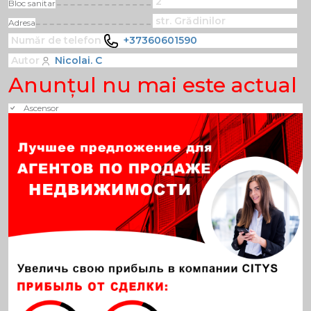
2
Bloc sanitar
str. Grădinilor
Adresa
Număr de telefon
+37360601590
Autor
Nicolai. C
Anunţul nu mai este actual
Ascensor