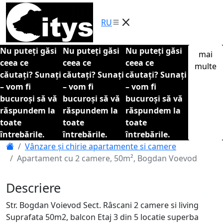
RU
Nu puteți găsi
Nu puteți găsi
Nu puteți găsi
mai
ceea ce
ceea ce
ceea ce
multe
căutați? Sunați
căutați? Sunați
căutați? Sunați
– vom fi
– vom fi
– vom fi
bucuroși să vă
bucuroși să vă
bucuroși să vă
răspundem la
răspundem la
răspundem la
toate
toate
toate
întrebările.
întrebările.
întrebările.
Vânzare și chirie apartamente si camere
Apartament cu 2 camere, 50m², Bogdan Voevod
Descriere
Str. Bogdan Voievod Sect. Râscani 2 camere si living
Suprafata 50m2, balcon Etaj 3 din 5 locatie superba