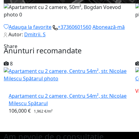
Adauga la favorite
+37360601560
Abonează-mă
Autor:
Dmitrii. S
Share
Anunturi recomandate
8
V
Apartament cu 2 camere, Centru 54m², str. Nicolae
Milescu Spătarul
106,000 €
1,962 €/m²
Am nevoie de o consultație