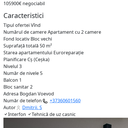
105900€ negociabil
Caracteristici
Tipul ofertei
Vînd
Numărul de camere
Apartament cu 2 camere
Fond locativ
Bloc vechi
Suprafață totală
50 m²
Starea apartamentului
Euroreparație
Planificare
Cş (Ceşka)
Nivelul
3
Număr de nivele
5
Balcon
1
Bloc sanitar
2
Adresa
Bogdan Voevod
Număr de telefon
+37360601560
Autor
Dmitrii. S
Interfon
Tehnică de uz casnic