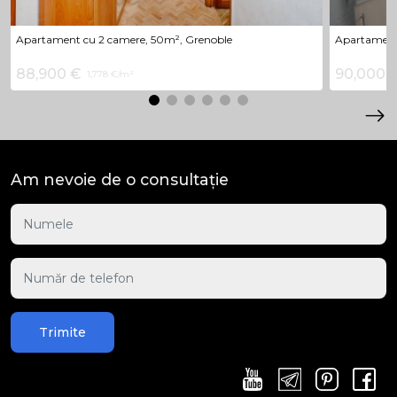
Apartament cu 2 camere, 50m², Grenoble
Apartament
88,900 €
90,000 
1,778 €/m²
Am nevoie de o consultație
Trimite