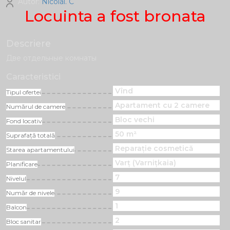
Autor:
Nicolai. C
Locuinta a fost bronata
Descriere
Две отдельные комнаты
Caracteristici
Vînd
Tipul ofertei
Apartament cu 2 camere
Numărul de camere
Bloc vechi
Fond locativ
50 m²
Suprafață totală
Reparație cosmetică
Starea apartamentului
Varț (Varnițkaia)
Planificare
7
Nivelul
9
Număr de nivele
1
Balcon
2
Bloc sanitar