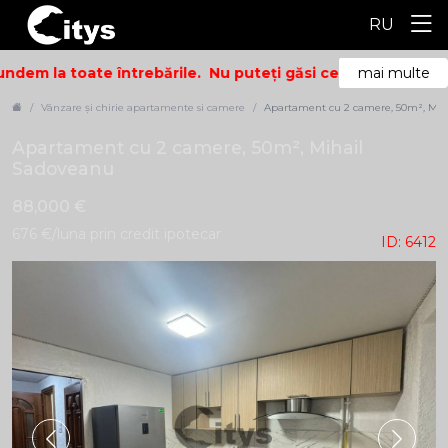
RU
dem la toate întrebările.
Nu puteți găsi ceea ce căutați? S
mai multe
Vânzare și chirie apartamente si camere
Apartament cu 2 camere, 50m², Mih
Apartament cu 2 camere, 50m², Mihail
Sadoveanu
88,000 €
676 €/luna prin credit ipotecar
ID: 6412