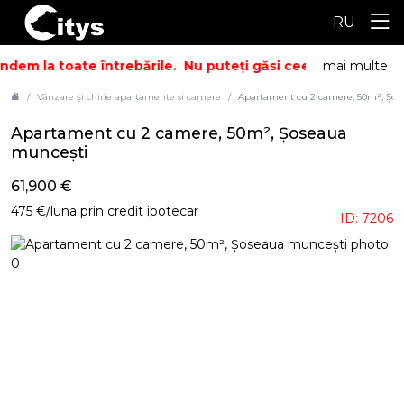
RU
dem la toate întrebările.
Nu puteți găsi ceea ce căutați? S
mai multe
Vânzare și chirie apartamente si camere
Apartament cu 2 camere, 50m², Şos
Apartament cu 2 camere, 50m², Şoseaua
muncești
61,900 €
475 €/luna prin credit ipotecar
ID: 7206