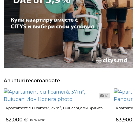
Anunturi recomandate
10
Apartament cu 1 cameră, 37m², Buiucani,Ион Крянгэ
Apartament 
62,000 €
63,900 
1,675 €/m²