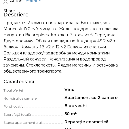
Autor:
Dmitrii. S
Share
Descriere
Продаётся 2-комнатная квартира на Ботанике, sos.
Muncesti 170. 5-7 минут от Железнодорожного вокзала.
Напротив Bicomplecs. Котелец. 3 этаж из 5. Середина.
Двусторонняя. Общая площадь по Кадастру 49.2 м2 +
балкон. Комнаты 18 м2 и 12 м2 Балкон из спальни.
Большая кладовка/гардеробная между комнатами.
Раздельный санузел. Канализация и водопровод
заменены. Стеклопакеты. Рядом магазины и остановка
общественного транспорта.
Caracteristici
Vînd
Tipul ofertei
Apartament cu 2 camere
Numărul de camere
Bloc vechi
Fond locativ
50 m²
Suprafață totală
Reparație cosmetică
Starea apartamentului