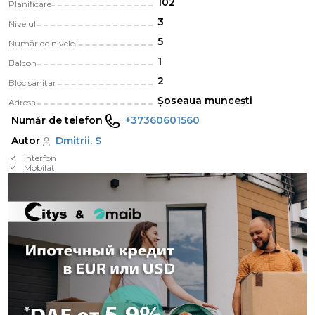
102
Planificare
3
Nivelul
5
Număr de nivele
1
Balcon
2
Bloc sanitar
Şoseaua muncești
Adresa
Număr de telefon
+37360601560
Autor
Dmitrii. S
Interfon
Mobilat