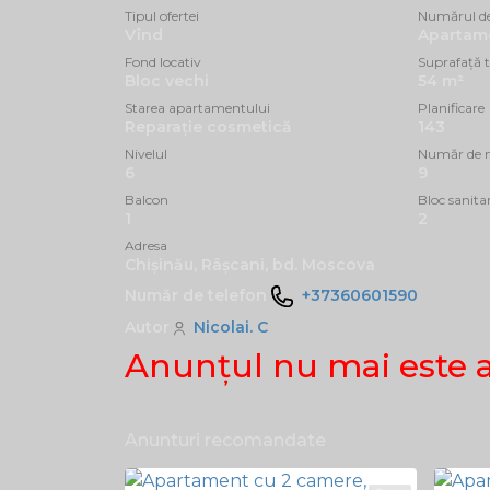
Tipul ofertei
Numărul d
Vînd
Apartam
Fond locativ
Suprafață t
Bloc vechi
54 m²
Starea apartamentului
Planificare
Reparație cosmetică
143
Nivelul
Număr de n
6
9
Balcon
Bloc sanita
1
2
Adresa
Chișinău, Râșcani, bd. Moscova
Număr de telefon
+37360601590
Autor
Nicolai. C
Anunţul nu mai este 
Anunturi recomandate