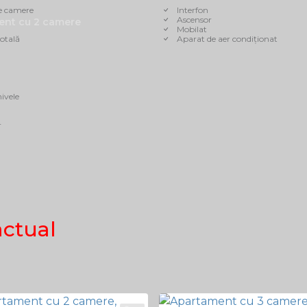
e camere
Interfon
Ascensor
ent cu 2 camere
Mobilat
otală
Aparat de aer condiționat
ivele
r
actual