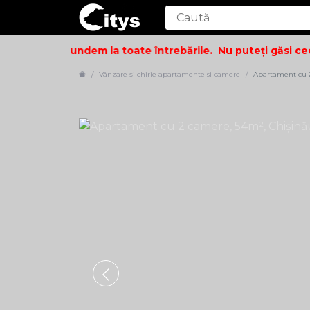
i să vă răspundem la toate întrebările.
Nu puteți găsi ceea
Vânzare și chirie apartamente si camere
Apartament cu 2