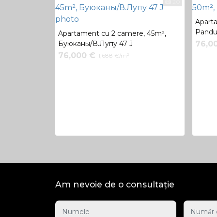
20
Apart
Pandur
Apartament cu 2 camere, 45m²,
Буюканы/В.Лупу 47 J
76,0
76,000 €
1,688 €/m²
Am nevoie de o consultație