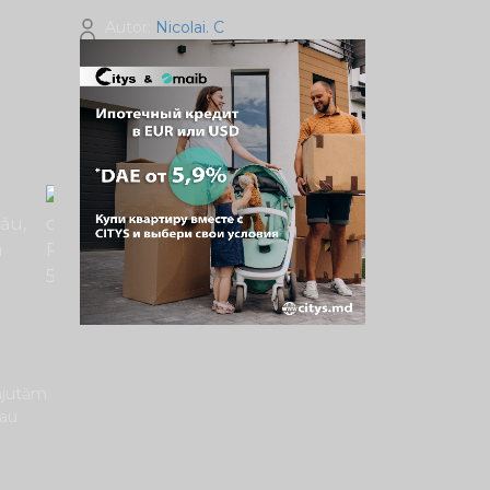
Autor:
Nicolai. C
 ajutăm
sau