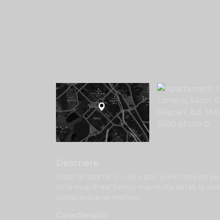
Descriere
Visezi la casa ta? Cu noi o poți avea! Plăteşte pen
să te muți în ea! Pentru mai multe detalii te inv
contactează-ne telefonic.
Caracteristici