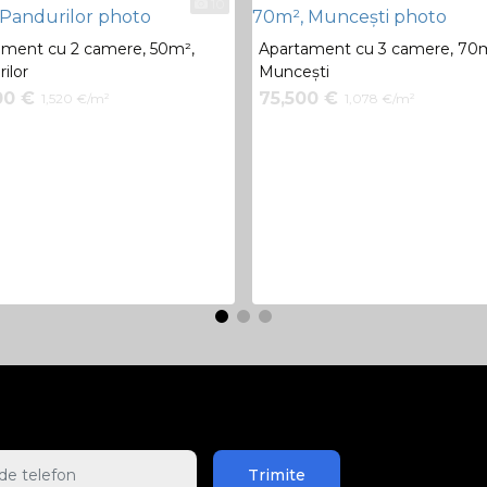
10
ament cu 2 camere, 50m²,
Apartament cu 3 camere, 70
ilor
Muncești
00 €
75,500 €
1,520 €/m²
1,078 €/m²
Trimite