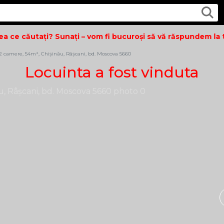
 ce căutați? Sunați – vom fi bucuroși să vă răspundem la toa
 camere, 54m², Chișinău, Râșcani, bd. Moscova 5660
Locuinta a fost vinduta