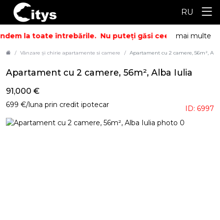
RU
dem la toate întrebările.
Nu puteți găsi ceea ce căutați? S
mai multe
Vânzare și chirie apartamente si camere
Apartament cu 2 camere, 56m², Alba
Apartament cu 2 camere, 56m², Alba Iulia
91,000 €
699 €/luna prin credit ipotecar
ID: 6997