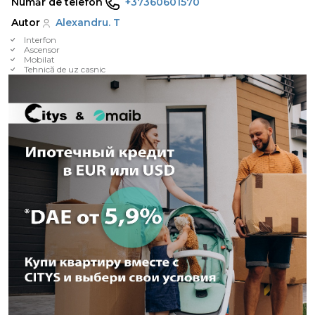
Număr de telefon
+37360601570
Autor
Alexandru. T
Interfon
Ascensor
Mobilat
Tehnică de uz casnic