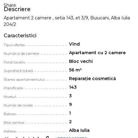
Share
Descriere
Apartament 2 camere , setia 143, et 3/9, Buiucani, Alba Iulia
204/2
Caracteristici
Vînd
Tipul ofertei
Apartament cu 2 camere
Numărul de camere
Bloc vechi
Fond locativ
56 m²
Suprafață totală
Reparație cosmetică
Starea apartamentului
143
Planificare
3
Nivelul
9
Număr de nivele
1
Balcon
2
Bloc sanitar
Alba Iulia
Adresa