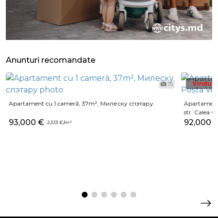
Anunturi recomandate
Vindut
15
Apartament cu 1 cameră, 37m², Милеску спэтару
Apartament 
str. Calea O
93,000 €
92,000 
2,513 €/m²