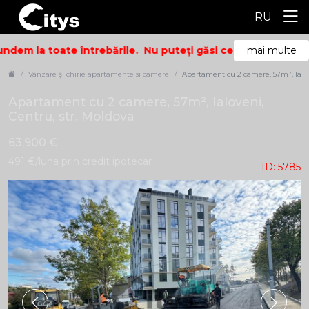
RU
ndem la toate întrebările.
Nu puteți găsi ceea ce căutați? S
mai multe
Vânzare și chirie apartamente si camere
Apartament cu 2 camere, 57m², Ialov
Apartament cu 2 camere, 57m², Ialoveni,
Centru, str. Moldova
63,900 €
491 €/luna prin credit ipotecar
ID: 5785