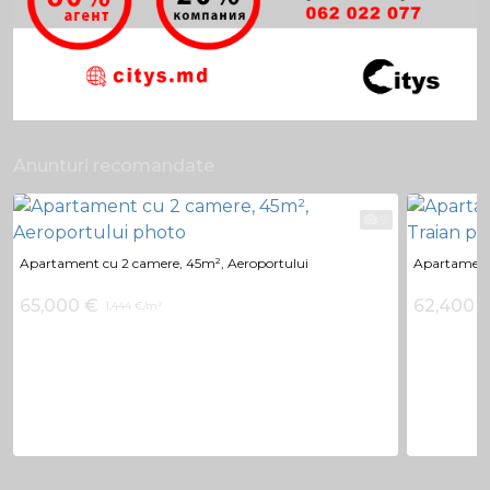
Anunturi recomandate
9
Apartament cu 2 camere, 45m², Aeroportului
Apartament 
65,000 €
62,400 
1,444 €/m²