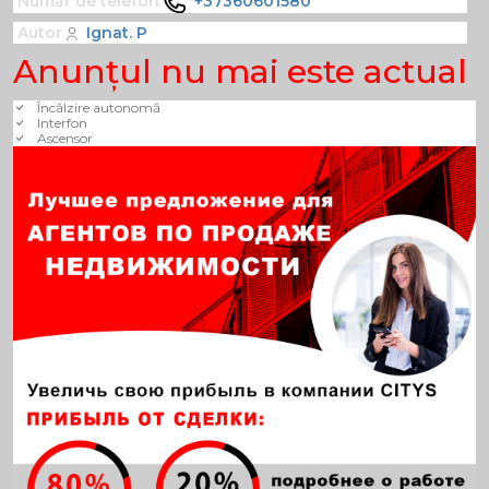
Număr de telefon
+37360601580
Autor
Ignat. P
Anunţul nu mai este actual
Încălzire autonomă
Interfon
Ascensor