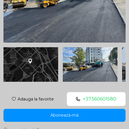
+37360601580
Adauga la favorite
Abonează-mă