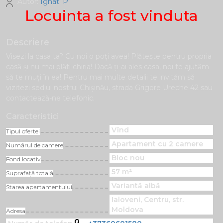
Autor:
Ignat. P
Locuinta a fost vinduta
Descriere
Visezi la casa ta? Cu noi o poți avea! Plăteşte pentru propria
casă și nu mai plăti chiria! Dacă ți-ai ales casa, noi te ajutăm
să te muți în ea! Pentru mai multe detalii te invităm să
vizitezi sediul nostru: Chișinău, strada Grigore Ureche 42 sau
contactează-ne telefonic.
Caracteristici
Vînd
Tipul ofertei
Apartament cu 2 camere
Numărul de camere
Bloc nou
Fond locativ
57 m²
Suprafață totală
Variantă albă
Starea apartamentului
Ialoveni, Centru, str.
Moldova
Adresa