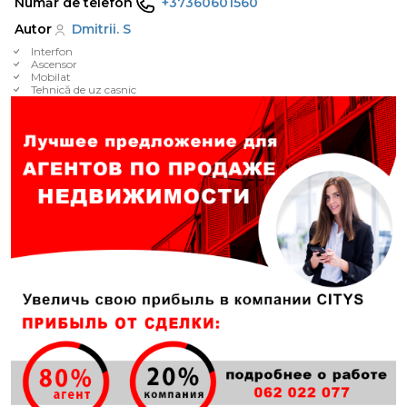
Număr de telefon
+37360601560
Autor
Dmitrii. S
Interfon
Ascensor
Mobilat
Tehnică de uz casnic