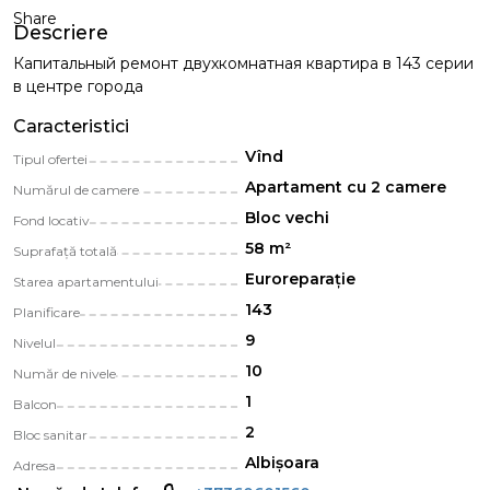
Share
Descriere
Капитальный ремонт двухкомнатная квартира в 143 серии
в центре города
Caracteristici
Vînd
Tipul ofertei
Apartament cu 2 camere
Numărul de camere
Bloc vechi
Fond locativ
58 m²
Suprafață totală
Euroreparație
Starea apartamentului
143
Planificare
9
Nivelul
10
Număr de nivele
1
Balcon
2
Bloc sanitar
Albișoara
Adresa