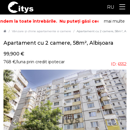
RU
dem la toate întrebările.
Nu puteți găsi ceea ce căutați? S
mai multe
Vânzare și chirie apartamente si camere
Apartament cu 2 camere, 58m², Albi
Apartament cu 2 camere, 58m², Albișoara
99,900 €
768 €/luna prin credit ipotecar
ID: 6552