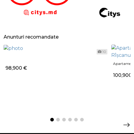
Anunturi recomandate
10
Apartament
98,900 €
100,900