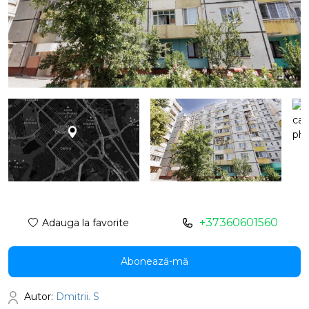
+37360601560
Adauga la favorite
Abonează-mă
Autor:
Dmitrii. S