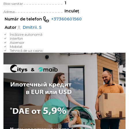
1
Bloc sanitar
Inculeț
Adresa
Număr de telefon
+37360601560
Autor
Dmitrii. S
Încălzire autonomă
Interfon
Ascensor
Mobilat
Tehnică de uz casnic