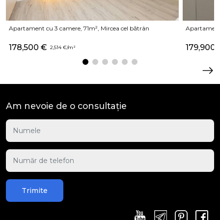
Apartament cu 3 camere, 71m², Mircea cel bătrân
Apartament
178,500 €
179,900 
2,514 €/m²
Am nevoie de o consultație
Trimite