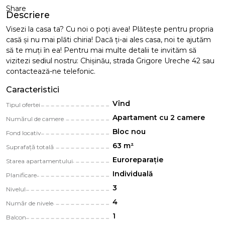
Share
Descriere
Visezi la casa ta? Cu noi o poți avea! Plăteşte pentru propria
casă și nu mai plăti chiria! Dacă ți-ai ales casa, noi te ajutăm
să te muți în ea! Pentru mai multe detalii te invităm să
vizitezi sediul nostru: Chișinău, strada Grigore Ureche 42 sau
contactează-ne telefonic.
Caracteristici
Vînd
Tipul ofertei
Apartament cu 2 camere
Numărul de camere
Bloc nou
Fond locativ
63 m²
Suprafață totală
Euroreparație
Starea apartamentului
Individuală
Planificare
3
Nivelul
4
Număr de nivele
1
Balcon