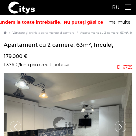
RU
dem la toate întrebările.
Nu puteți găsi ceea ce căutați? S
mai multe
Vânzare și chirie apartamente si camere
Apartament cu 2 camere, 63m², Incu
Apartament cu 2 camere, 63m², Inculeț
179,000 €
1,376 €/luna prin credit ipotecar
ID: 6725