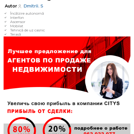
Autor
Dmitrii. S
Încălzire autonomă
Interfon
Ascensor
Mobilat
Tehnică de uz casnic
Terasă