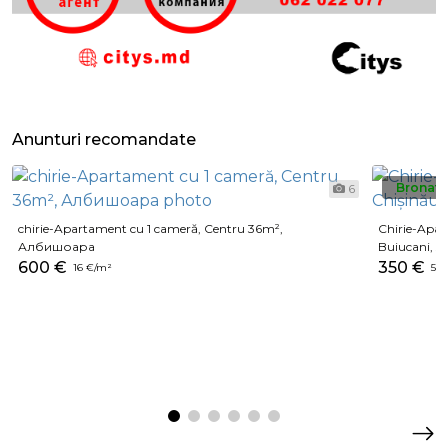
Anunturi recomandate
Bronat
6
chirie-Apartament cu 1 cameră, Centru 36m²,
Chirie-Apar
Албишоара
Buiucani, st
600 €
350 €
16 €/m²
5 €