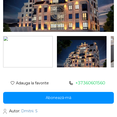
+37360601560
Adauga la favorite
Abonează-mă
Autor:
Dmitrii. S