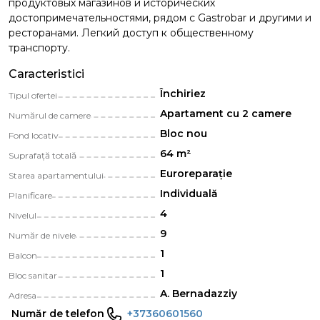
продуктовых магазинов и исторических
достопримечательностями, рядом с Gastrobar и другими и
ресторанами. Легкий доступ к общественному
транспорту.
Caracteristici
Închiriez
Tipul ofertei
Apartament cu 2 camere
Numărul de camere
Bloc nou
Fond locativ
64 m²
Suprafață totală
Euroreparație
Starea apartamentului
Individuală
Planificare
4
Nivelul
9
Număr de nivele
1
Balcon
1
Bloc sanitar
A. Bernadazziy
Adresa
Număr de telefon
+37360601560