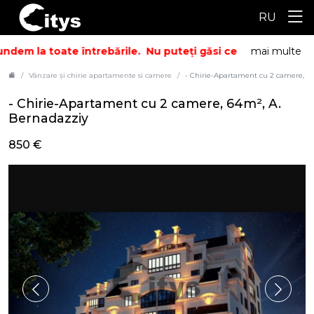
RU
ndem la toate întrebările.
Nu puteți găsi ceea ce căutați? S
mai multe
Vânzare și chirie apartamente si camere
- Chirie-Apartament cu 2 camere, 6
- Chirie-Apartament cu 2 camere, 64m², A.
Bernadazziy
850 €
ID: 6714