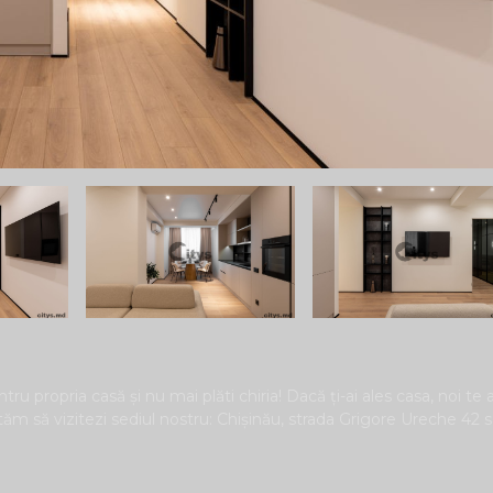
tru propria casă și nu mai plăti chiria! Dacă ți-ai ales casa, noi te
ităm să vizitezi sediul nostru: Chișinău, strada Grigore Ureche 42 