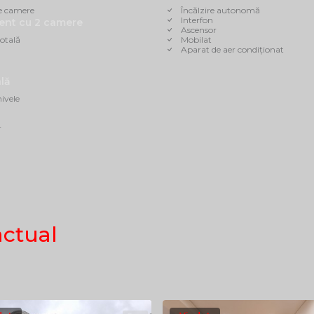
e camere
Încălzire autonomă
Interfon
ent cu 2 camere
Ascensor
otală
Mobilat
Aparat de aer condiționat
lă
ivele
r
actual