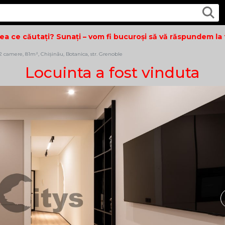
ce căutați? Sunați – vom fi bucuroși să vă răspundem la toa
 camere, 81m², Chișinău, Botanica, str. Grenoble
Locuinta a fost vinduta