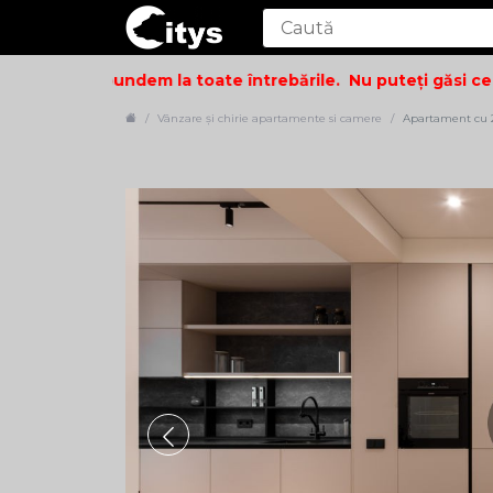
i să vă răspundem la toate întrebările.
Nu puteți găsi ceea 
Vânzare și chirie apartamente si camere
Apartament cu 2