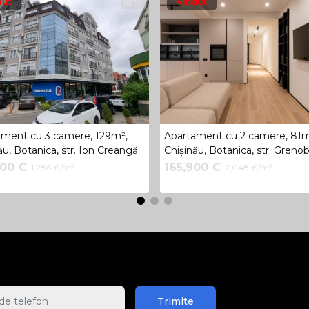
dut
Vindut
10
ament cu 3 camere, 129m²,
Apartament cu 2 camere, 81m
ău, Botanica, str. Ion Creangă
Chișinău, Botanica, str. Grenob
000 €
165,900 €
1,286 €/m²
2,048 €/m²
Trimite