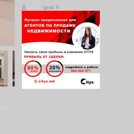
Autor:
Ignat. P
 ajutăm
sau