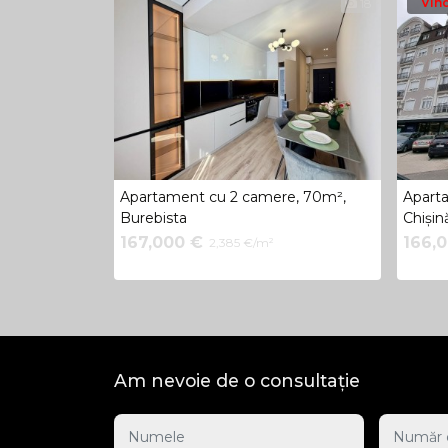
Vin
18
Apartament cu 2 camere, 70m²,
Apart
Burebista
Chișin
167,000 €
166,
2,385 €/m²
Am nevoie de o consultație