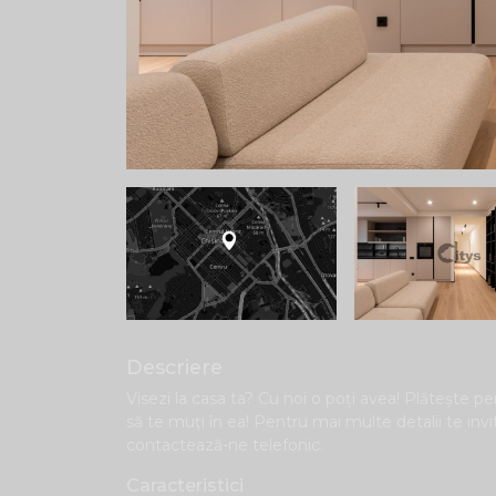
Descriere
Visezi la casa ta? Cu noi o poți avea! Plăteşte pen
să te muți în ea! Pentru mai multe detalii te inv
contactează-ne telefonic.
Caracteristici