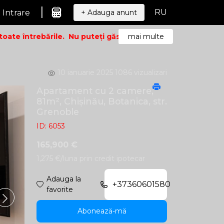
|
RU
Intrare
+ Adauga anunt
te întrebările.
Nu puteți găsi ceea ce căutați? Sunați – vom
mai multe
10 ianuarie 2025
1086 vizualizari
Apartament cu 2 camere,
81m², Chișinău, Botanica, str.
Grenoble
ID: 6053
165,900 €
1,275 €/luna prin credit ipotecar
Adauga la
+37360601580
favorite
Abonează-mă