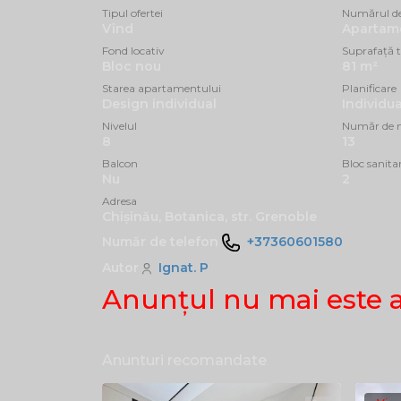
Tipul ofertei
Numărul d
Vînd
Apartam
Fond locativ
Suprafață t
Bloc nou
81 m²
Starea apartamentului
Planificare
Design individual
Individua
Nivelul
Număr de n
8
13
Balcon
Bloc sanita
Nu
2
Adresa
Chișinău, Botanica, str. Grenoble
Număr de telefon
+37360601580
Autor
Ignat. P
Anunţul nu mai este 
Anunturi recomandate