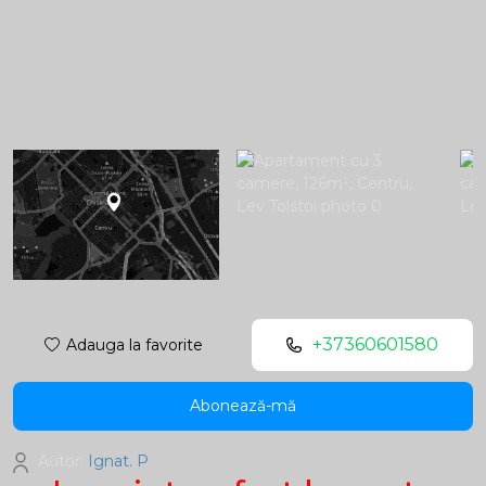
+37360601580
Adauga la favorite
Abonează-mă
Autor:
Ignat. P