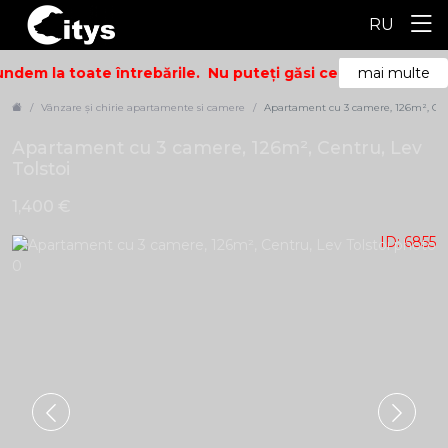
RU
ndem la toate întrebările.
Nu puteți găsi ceea ce căutați? 
mai multe
Vânzare și chirie apartamente si camere
Apartament cu 3 camere, 126m², Cent
Apartament cu 3 camere, 126m², Centru, Lev
Tolstoi
1,400 €
ID: 6855