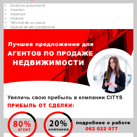
Încălzire autonomă
Interfon
Ascensor
Mobilat
Tehnică de uz casnic
Aparat de aer condiționat