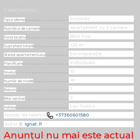
Caracteristici
Închiriez
Tipul ofertei
Apartament cu 3 camere
Numărul de camere
Bloc nou
Fond locativ
126 m²
Suprafață totală
Euroreparație
Starea apartamentului
Individuală
Planificare
15
Nivelul
16
Număr de nivele
1
Balcon
2
Bloc sanitar
Lev Tolstoi
Adresa
Număr de telefon
+37360601580
Autor
Ignat. P
Anunţul nu mai este actual