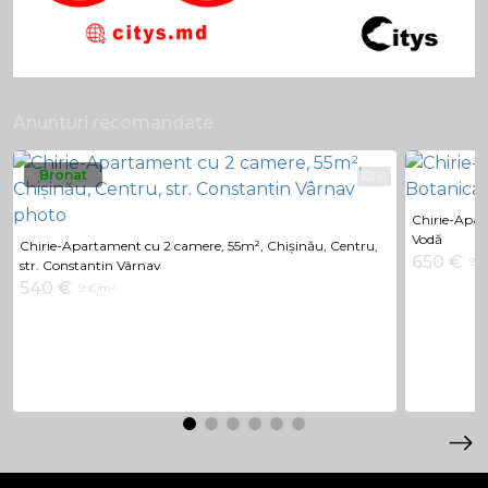
Anunturi recomandate
Bronat
8
Chirie-Apa
Vodă
Chirie-Apartament cu 2 camere, 55m², Chișinău, Centru,
650 €
9 €
str. Constantin Vârnav
540 €
9 €/m²