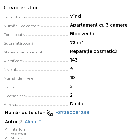
Caracteristici
Vînd
Tipul ofertei
Apartament cu 3 camere
Numărul de camere
Bloc vechi
Fond locativ
72 m²
Suprafață totală
Reparație cosmetică
Starea apartamentului
143
Planificare
9
Nivelul
10
Număr de nivele
2
Balcon
2
Bloc sanitar
Dacia
Adresa
Număr de telefon
+37360081238
Autor
Alina. T
Interfon
Ascensor
Mobilat