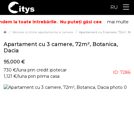
RU
dem la toate întrebările.
Nu puteți găsi ceea ce căutați? S
mai multe
Vânzare și chirie apartamente si camere
Apartament cu 3 camere, 72m², Bota
Apartament cu 3 camere, 72m², Botanica,
Dacia
95,000 €
730 €/luna prin credit ipotecar
ID: 7286
1,121 €/luna prin prima casa