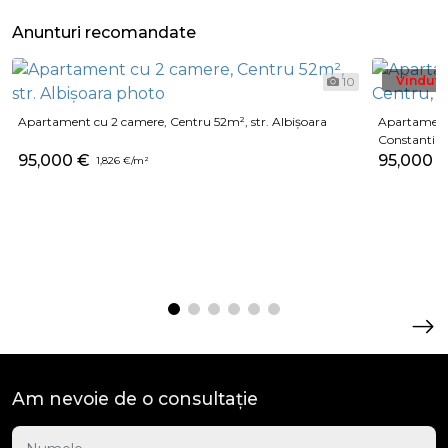
Anunturi recomandate
Vindut
10
Apartament cu 2 camere, Centru 52m², str. Albișoara
Apartament 
Constantin
95,000 €
95,000 
1,826 €/m²
Am nevoie de o consultație