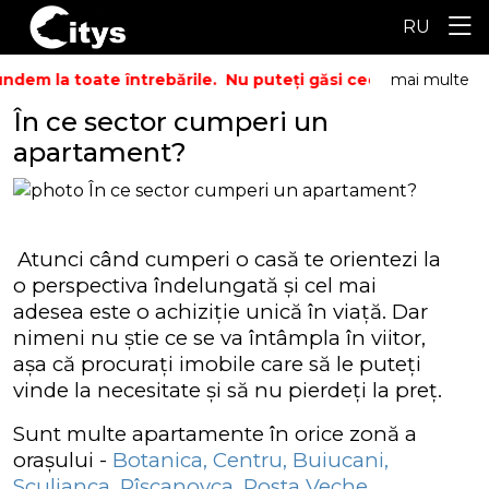
RU
dem la toate întrebările.
Nu puteți găsi ceea ce căutați? S
mai multe
În ce sector cumperi un
apartament?
Atunci când cumperi o casă te orientezi la
o perspectiva îndelungată și cel mai
adesea este o achiziție unică în viață. Dar
nimeni nu știe ce se va întâmpla în viitor,
așa că procurați imobile care să le puteți
vinde la necesitate și să nu pierdeți la preț.
Sunt multe apartamente în orice zonă a
orașului -
Botanica,
Centru,
Buiucani,
Sculianca,
Rîșcanovca,
Posta Veche.