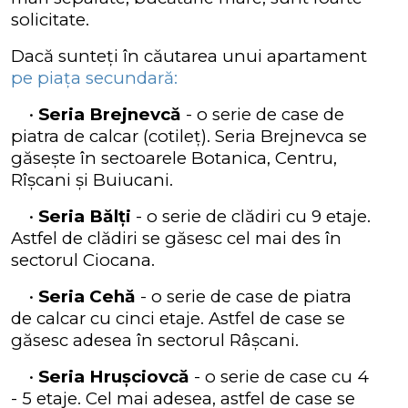
solicitate.
Dacă sunteți în căutarea unui apartament
pe piața secundară:
•
S
eria Brejnevcă
- o serie de case de
piatra de calcar (cotileț). Seria Brejnevca
se
găsește în sectoarele Botanica, Centru,
Rîșcani și Buiucani.
•
Seria Bălți
- o serie de clădiri cu 9 etaje.
Astfel de clădiri se găsesc cel mai des în
sectorul Ciocana.
•
Seria Cehă
- o serie de case de piatra
de calcar cu cinci etaje. Astfel de case se
găsesc adesea în sectorul Râșcani.
•
Seria Hrușciovcă
- o serie de case cu 4
- 5 etaje. Cel mai adesea, astfel de case se