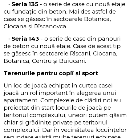
•
Seria 135
- o serie de case cu nouă etaje
cu fundație din beton. Mai des astfel de
case se găsesc în sectoarele Botanica,
Ciocana și Rîșcanovca.
•
Seria 143
- o serie de case din panouri
de beton cu nouă etaje. Case de acest tip
se găsesc în sectoarele Rîșcani, Ciocana,
Botanica, Centru și Buiucani.
Terenurile pentru copii și sport
Un loc de joacă echipat în curtea casei
joacă un rol important în alegerea unui
apartament. Complexele de clădiri noi au
proiectat din start locurile de joacă pe
teritoriul complexului, uneori putem găsim
chiar și grădinițe private pe teritoriul
complexului. Dar în vecinătatea locuințelor
secundare există multe terenuri echipate