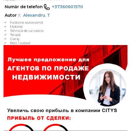
Număr de telefon
+37360601570
Autor
Alexandru. T
Încălzire autonomă
Mobilat
Tehnică de uz casnic
Terasă
Garaj
Beci / subsol