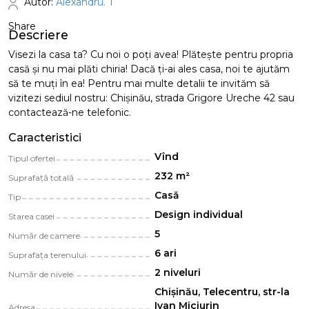
Autor:
Alexandru. T
Share
Descriere
Visezi la casa ta? Cu noi o poți avea! Plăteşte pentru propria
casă și nu mai plăti chiria! Dacă ți-ai ales casa, noi te ajutăm
să te muți în ea! Pentru mai multe detalii te invităm să
vizitezi sediul nostru: Chișinău, strada Grigore Ureche 42 sau
contactează-ne telefonic.
Caracteristici
Vînd
Tipul ofertei
232 m²
Suprafață totală
Casă
Tip
Design individual
Starea casei
5
Număr de camere
6 ari
Suprafața terenului
2 niveluri
Număr de nivele
Chișinău, Telecentru, str-la
Ivan Miciurin
Adresa