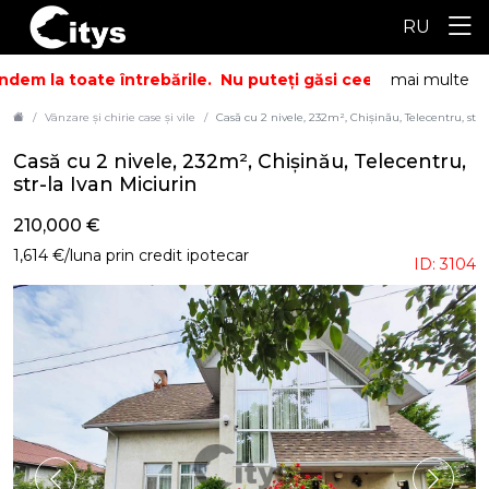
RU
dem la toate întrebările.
Nu puteți găsi ceea ce căutați? Su
mai multe
Vânzare și chirie case şi vile
Casă cu 2 nivele, 232m², Chișinău, Telecentru, str-
Casă cu 2 nivele, 232m², Chișinău, Telecentru,
str-la Ivan Miciurin
210,000 €
1,614 €/luna prin credit ipotecar
ID: 3104