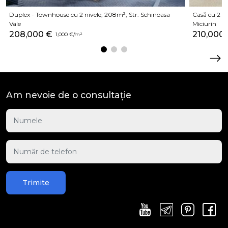
Duplex - Townhouse cu 2 nivele, 208m², Str. Schinoasa
Casă cu 2 ni
Vale
Miciurin
208,000 €
210,000
1,000 €/m²
Am nevoie de o consultație
Trimite