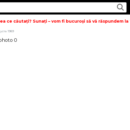
 ce căutați? Sunați – vom fi bucuroși să vă răspundem la to
густа 1989