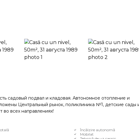
сть садовый подвал и кладовая. Автономное отопление и
ложены Центральный рынок, поликлиника №1, детские сады 
 во всех направлениях!
otală
Încălzire autonomă
Mobilat
Tehnică de uz casnic