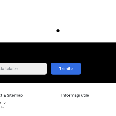
Trimite
t & Sitemap
Informații utile
 noi
cte