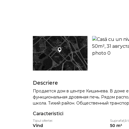
Descriere
Продается дом в центре Кишинева. В доме е
функциональная дровяная печь. Рядом распо
школа. Тихий район. Общественный транспорт
Caracteristici
Tipul ofertei
Suprafață t
Vînd
50 m²