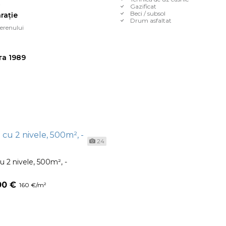
i
Gazificat
Beci / subsol
rație
Drum asfaltat
erenului
та 1989
24
u 2 nivele, 500m², -
00 €
160 €/m²