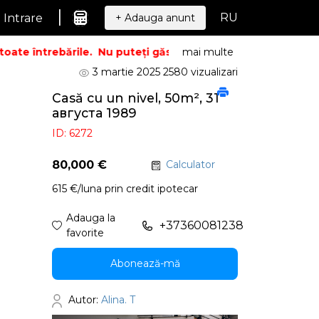
|
RU
Intrare
+ Adauga anunt
ate întrebările.
Nu puteți găsi ceea ce căutați? Sunați – vo
mai multe
3 martie 2025
2580 vizualizari
Casă cu un nivel, 50m², 31
августа 1989
ID: 6272
80,000 €
Calculator
615 €/luna prin credit ipotecar
Adauga la
+37360081238
favorite
Abonează-mă
Autor:
Alina. T