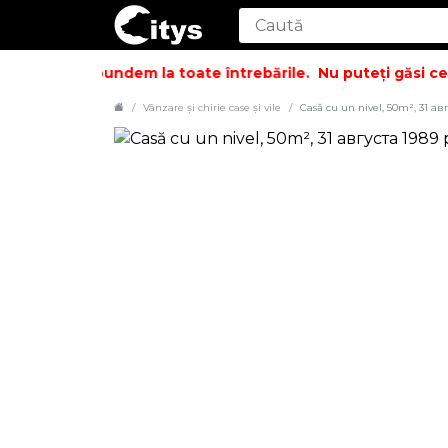
și să vă răspundem la toate întrebările.
Nu puteți găsi ceea
Vânzare și chirie case şi vile
Casă cu un nivel, 50m², 31 ав