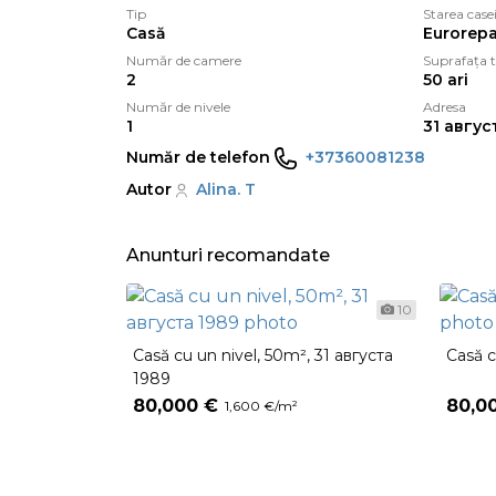
Tip
Starea case
Casă
Eurorepa
Număr de camere
Suprafața t
2
50 ari
Număr de nivele
Adresa
1
31 авгус
Număr de telefon
+37360081238
Autor
Alina. T
Anunturi recomandate
10
Casă cu un nivel, 50m², 31 августа
Casă c
1989
80,000 €
80,0
1,600 €/m²