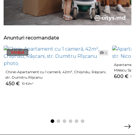
Anunturi recomandate
Vindut
4
Apartament 
Milescu Spă
Chirie-Apartament cu 1 cameră, 42m², Chișinău, Râșcani,
600 €
9 €
str. Dumitru Rîșcanu
450 €
10 €/m²