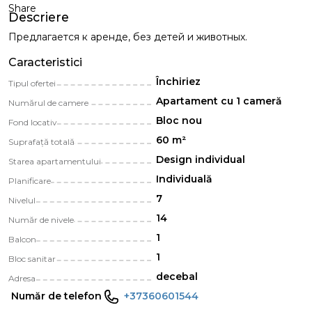
Share
Descriere
Предлагается к аренде, без детей и животных.
Caracteristici
Închiriez
Tipul ofertei
Apartament cu 1 cameră
Numărul de camere
Bloc nou
Fond locativ
60 m²
Suprafață totală
Design individual
Starea apartamentului
Individuală
Planificare
7
Nivelul
14
Număr de nivele
1
Balcon
1
Bloc sanitar
decebal
Adresa
Număr de telefon
+37360601544