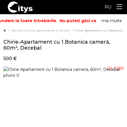
RU
ndem la toate întrebările.
Nu puteți găsi ceea ce căutați? 
mai multe
Vânzare și chirie apartamente si camere
Chirie-Apartament cu 1 Botanica ca
Chirie-Apartament cu 1 Botanica cameră,
60m², Decebal
500 €
ID: 7239