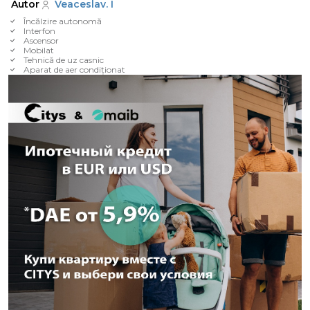
Autor
Veaceslav. I
Încălzire autonomă
Interfon
Ascensor
Mobilat
Tehnică de uz casnic
Aparat de aer condiționat