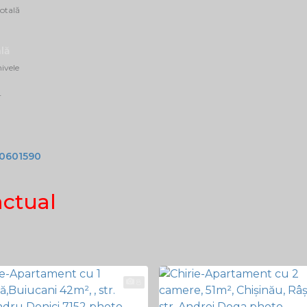
otală
lă
ivele
r
0601590
actual
8