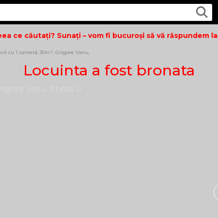
a ce căutați? Sunați – vom fi bucuroși să vă răspundem la to
nt cu 1 cameră, 30m², Grigore Vieru,
Locuinta a fost bronata