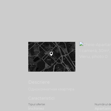
Descriere
Однокомнатная квартира
Caracteristici
Tipul ofertei
Numărul d
Închiriez
Apartame