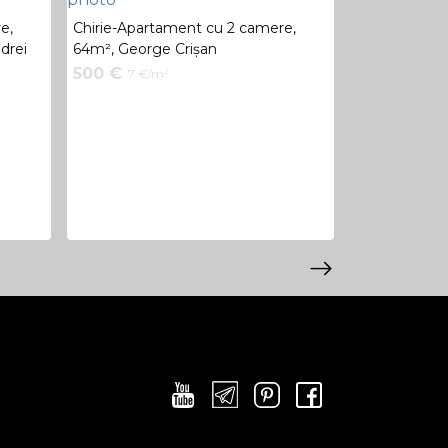
e,
Chirie-Apartament cu 2 camere,
Chirie-Apart
ndrei
64m², George Crișan
54m², Chișină
500 €
450 €
7 €/m²
8 €/m