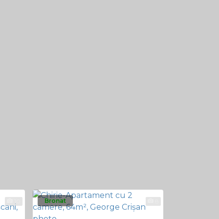
Bronat
Bronat
10
8