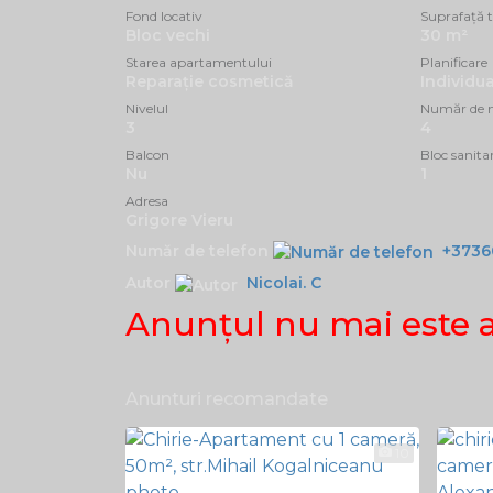
Fond locativ
Suprafață t
Bloc vechi
30 m²
Starea apartamentului
Planificare
Reparație cosmetică
Individua
Nivelul
Număr de n
3
4
Balcon
Bloc sanita
Nu
1
Adresa
Grigore Vieru
Număr de telefon
+3736
Autor
Nicolai. C
Anunţul nu mai este 
Anunturi recomandate
10