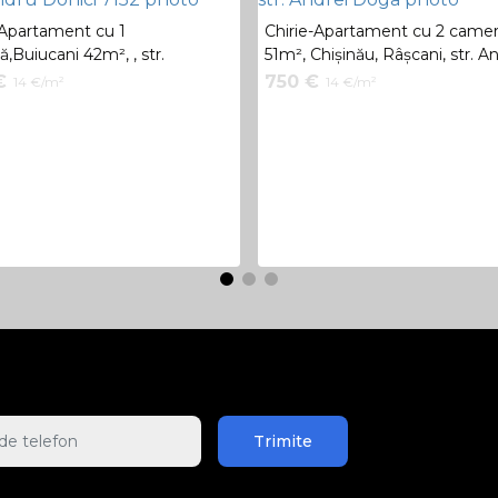
-Apartament cu 1
Chirie-Apartament cu 2 camer
,Buiucani 42m², , str.
51m², Chișinău, Râșcani, str. A
dru Donici 7152
Doga
€
750 €
14 €/m²
14 €/m²
Trimite