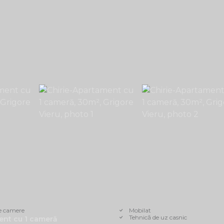
e camere
Mobilat
Tehnică de uz casnic
nt cu 1 cameră