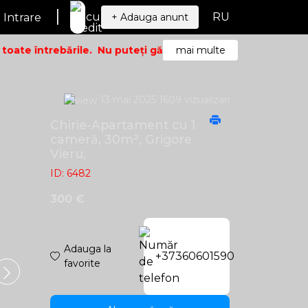
|
RU
Intrare
+ Adauga anunt
ate întrebările.
Nu puteți găsi ceea ce căutați? Sunați – v
mai multe
13 mai 2025
1609 vizualizari
Chirie-Apartament cu 1
cameră, 30m², Grigore
Vieru,
ID: 6482
300 €
Adauga la
+37360601590
favorite