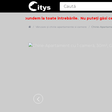
și să vă răspundem la toate întrebările.
Nu puteți găsi cee
Vânzare și chirie apartamente si camere
Chirie-Apartame