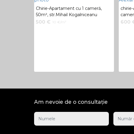
Chirie-Apartament cu 1 cameră,
chirie
50m², str.Mihail Kogalniceanu
cameră
Alexan
500 €
600 
10 €/m²
Am nevoie de o consultație