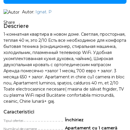
Autor:
Ignat. P
Share
Descriere
1-комнатная квартира в новом доме. Светлая, просторная,
теплая 40 м, это 2/10 Есть все необходимое для комфорта
бытовая техника (кондиционер, стиральная машинка,
холодильник, плазменный телевизор WiFi. Удобная
укомплектованная кухня духовка, чайник), Широкая
двухспальная кровать с ортопедическим матрасом
Аренда помесячно +залог 1 месяц 700 евро + залог. 3
месяца 650 + залог. Apartament in chirie cu1 camera in bloc
nou, Apartament luminos, spațios, calduros 40 m, et 2/10
Toate electrocasnice necesare( masina de sălvat frigider, TV
cu plasma WiFi rapid Bucătarie confortabila microundă,
ceainic, Chirie lunară+ gaj.
Caracteristici
Închiriez
Tipul ofertei
Apartament cu 1 cameră
Numărul de camere