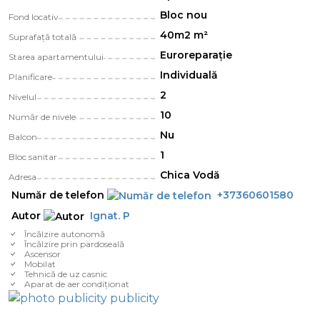
Bloc nou
Fond locativ
40m2 m²
Suprafață totală
Euroreparație
Starea apartamentului
Individuală
Planificare
2
Nivelul
10
Număr de nivele
Nu
Balcon
1
Bloc sanitar
Chica Vodă
Adresa
Număr de telefon
+37360601580
Autor
Ignat. P
Încălzire autonomă
Încălzire prin pardoseală
Ascensor
Mobilat
Tehnică de uz casnic
Aparat de aer condiționat