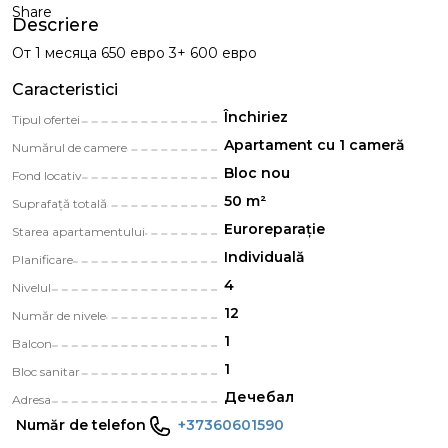
Share
Descriere
От 1 месяца 650 евро 3+ 600 евро
Caracteristici
Închiriez
Tipul ofertei
Apartament cu 1 cameră
Numărul de camere
Bloc nou
Fond locativ
50 m²
Suprafață totală
Euroreparație
Starea apartamentului
Individuală
Planificare
4
Nivelul
12
Număr de nivele
1
Balcon
1
Bloc sanitar
Дечебал
Adresa
Număr de telefon
+37360601590