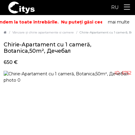
RU
dem la toate întrebările.
Nu puteți găsi ceea ce căutați? S
mai multe
Vânzare și chirie apartamente si camere
Chirie-Apartament cu 1 cameră, Bo
Chirie-Apartament cu 1 cameră,
Botanica,50m², Дечебал
650 €
ID: 6752