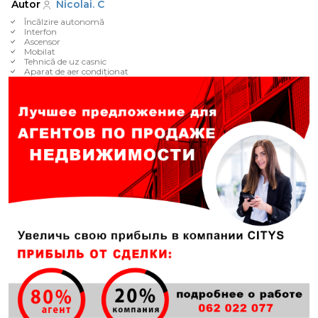
Autor
Nicolai. C
Încălzire autonomă
Interfon
Ascensor
Mobilat
Tehnică de uz casnic
Aparat de aer condiționat