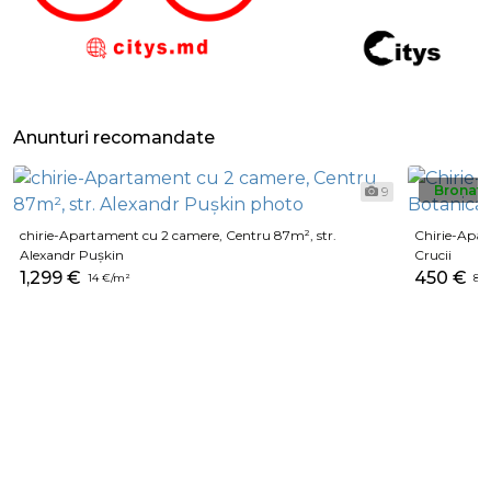
Anunturi recomandate
Bronat
9
chirie-Apartament cu 2 camere, Centru 87m², str.
Chirie-Apar
Alexandr Pușkin
Crucii
1,299 €
450 €
14 €/m²
8 €