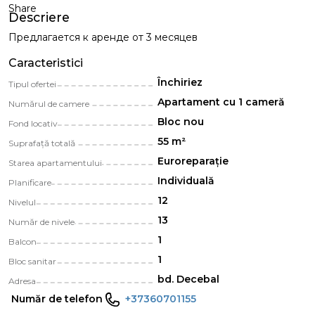
Share
Descriere
Предлагается к аренде от 3 месяцев
Caracteristici
Închiriez
Tipul ofertei
Apartament cu 1 cameră
Numărul de camere
Bloc nou
Fond locativ
55 m²
Suprafață totală
Euroreparație
Starea apartamentului
Individuală
Planificare
12
Nivelul
13
Număr de nivele
1
Balcon
1
Bloc sanitar
bd. Decebal
Adresa
Număr de telefon
+37360701155