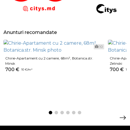
Anunturi recomandate
10
Chirie-Apartament cu 2 camere, 68m², Botanica.str.
Chirie-Apar
Minsk
Zelinski
700 €
700 €
10 €/m²
14 