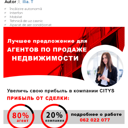
Autor
Ilia. T
Încălzire autonomă
Interfon
Mobilat
Tehnică de uz casnic
Aparat de aer condiționat