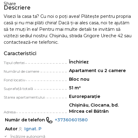
Share
Descriere
Visezi la casa ta? Cu noi o poți avea! Plăteşte pentru propria
casă și nu mai plăti chiria! Dacă ți-ai ales casa, noi te ajutăm
să te muți în ea! Pentru mai multe detalii te invităm să
vizitezi sediul nostru: Chișinău, strada Grigore Ureche 42 sau
contactează-ne telefonic.
Caracteristici
Închiriez
Tipul ofertei
Apartament cu 2 camere
Numărul de camere
Bloc nou
Fond locativ
51 m²
Suprafață totală
Euroreparație
Starea apartamentului
Chișinău, Ciocana, bd.
Mircea cel Bătrân
Adresa
Număr de telefon
+37360601580
Autor
Ignat. P
Încălzire autonomă