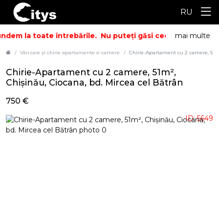
RU
dem la toate întrebările.
Nu puteți găsi ceea ce căutați? S
mai multe
Vânzare și chirie apartamente si camere
Chirie-Apartament cu 2 camere, 51m²
Chirie-Apartament cu 2 camere, 51m²,
Chișinău, Ciocana, bd. Mircea cel Bătrân
750 €
ID: 5649