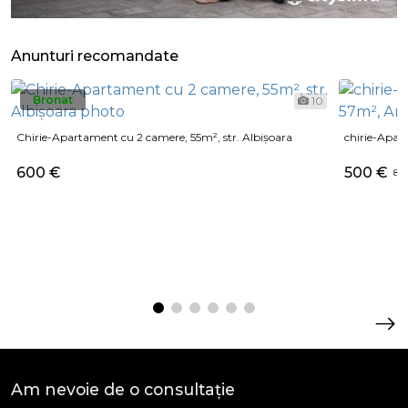
Anunturi recomandate
Bronat
10
Chirie-Apartament cu 2 camere, 55m², str. Albișoara
chirie-Apar
600 €
500 €
8 €
Am nevoie de o consultație