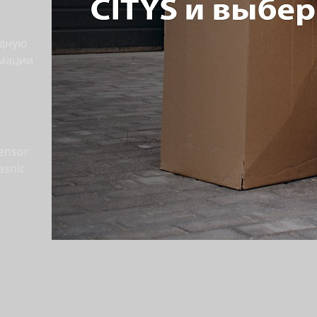
ндную
рмации
ensor
asnic