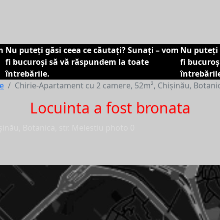
m
Nu puteți găsi ceea ce căutați? Sunați – vom
Nu puteți 
fi bucuroși să vă răspundem la toate
fi bucuro
întrebările.
întrebăril
re
Chirie-Apartament cu 2 camere, 52m², Chișinău, Botanica
Locuinta a fost bronata