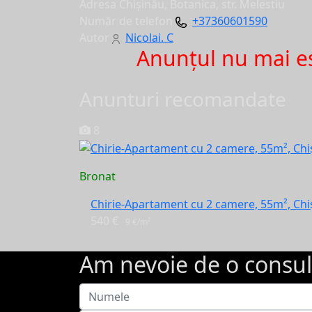
Adresa
Chișinău, Botanica, str. Melestiu
Număr de telefon
+37360601590
Autor
Nicolai. C
Anunţul nu mai es
Anunturi recomandate
8
Bronat
Chirie-Apartament cu 2 camere, 55m², Chiș
540 €
9 €/m²
Am nevoie de o consul