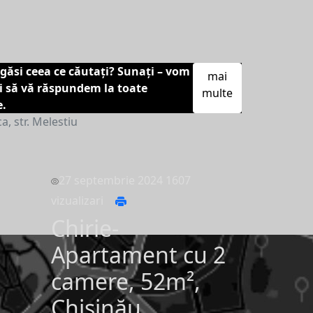
găsi ceea ce căutați? Sunați – vom
mai
și să vă răspundem la toate
multe
e.
, str. Melestiu
27 septembrie 2024
1607
vizualizari
Chirie-
Apartament cu 2
camere, 52m²,
Chișinău,