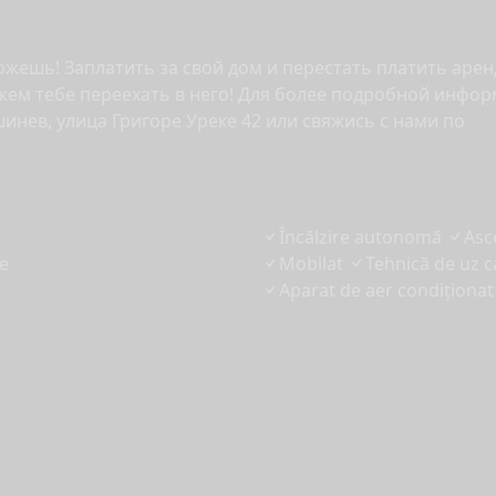
ожешь! Заплатить за свой дом и перестать платить аре
ожем тебе переехать в него! Для более подробной инфо
инев, улица Григоре Уреке 42 или свяжись с нами по
Încălzire autonomă
Asc
e
Mobilat
Tehnică de uz c
Aparat de aer condiționat