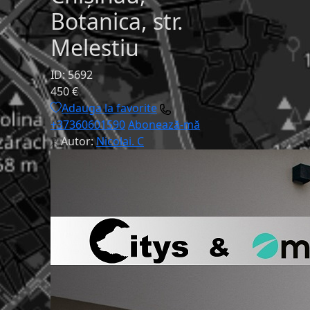
Botanica, str.
Melestiu
ID: 5692
450 €
Adauga la favorite
+37360601590
Abonează-mă
Autor:
Nicolai. C