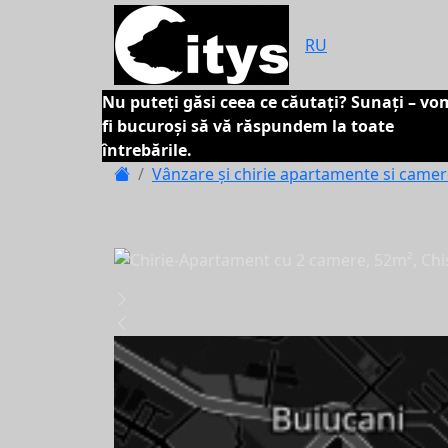
RU
Nu puteți găsi ceea ce căutați? Sunați – vo
fi bucuroși să vă răspundem la toate
întrebările.
Vânzare și chirie apartamente si came