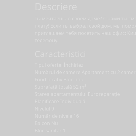
Descriere
Ты мечтаешь о своем доме? С нами ты см
плату! Если ты выбрал свой дом, мы пом
приглашаем тебя посетить наш офис: Киш
телефону.
Caracteristici
Tipul ofertei
Închiriez
Numărul de camere
Apartament cu 2 camer
Fond locativ
Bloc nou
Suprafață totală
52 m²
Starea apartamentului
Euroreparație
Planificare
Individuală
Nivelul
9
Număr de nivele
16
Balcon
Nu
Bloc sanitar
1