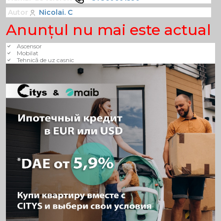
Autor
Nicolai. C
Anunţul nu mai este actual
Ascensor
Mobilat
Tehnică de uz casnic