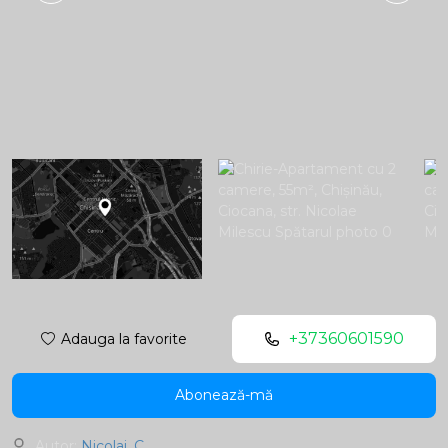
+37360601590
Adauga la favorite
Abonează-mă
Autor:
Nicolai. C