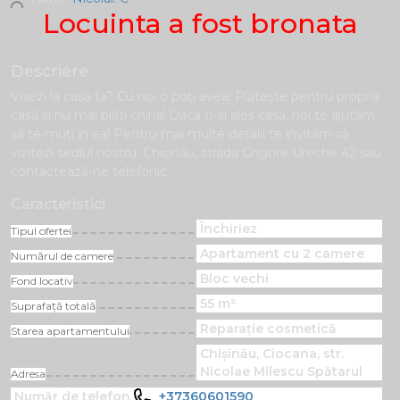
Locuinta a fost bronata
Descriere
Visezi la casa ta? Cu noi o poți avea! Plăteşte pentru propria
casă și nu mai plăti chiria! Dacă ți-ai ales casa, noi te ajutăm
să te muți în ea! Pentru mai multe detalii te invităm să
vizitezi sediul nostru: Chișinău, strada Grigore Ureche 42 sau
contactează-ne telefonic.
Caracteristici
Închiriez
Tipul ofertei
Apartament cu 2 camere
Numărul de camere
Bloc vechi
Fond locativ
55 m²
Suprafață totală
Reparație cosmetică
Starea apartamentului
Chișinău, Ciocana, str.
Nicolae Milescu Spătarul
Adresa
Număr de telefon
+37360601590