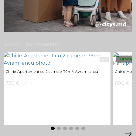
Anunturi recomandate
Bronat
8
Chirie-Apartament cu 2 camere, 79m², Avram Iancu
Chirie-Apar
750 €
600 €
9 €/m²
8 €