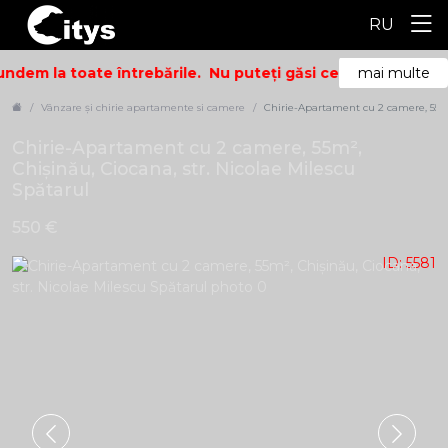
RU
ndem la toate întrebările.
Nu puteți găsi ceea ce căutați? S
mai multe
Vânzare și chirie apartamente si camere
Chirie-Apartament cu 2 camere, 55m²,
Chirie-Apartament cu 2 camere, 55m²,
Chișinău, Ciocana, str. Nicolae Milescu
Spătarul
550 €
ID: 5581