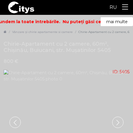
RU
ndem la toate întrebările.
Nu puteți găsi ceea ce căutați? 
mai multe
Vânzare și chirie apartamente si camere
Chirie-Apartament cu 2 camere, 60m²
Chirie-Apartament cu 2 camere, 60m²,
Chișinău, Buiucani, str. Mușatinilor 5405
800 €
ID: 5405