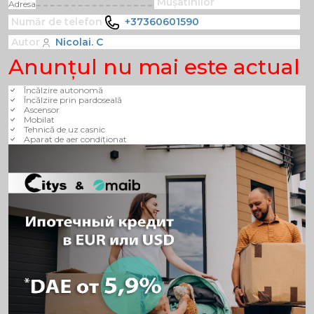
Mușatinilor
Adresa
Număr de telefon
+37360601590
Autor
Nicolai. C
Anunţul nu mai este actual
Încălzire autonomă
Încălzire prin pardoseală
Ascensor
Mobilat
Tehnică de uz casnic
Aparat de aer condiționat