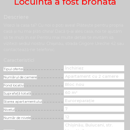
Locuinta a fost bronata
Descriere
Visezi la casa ta? Cu noi o poți avea! Plăteşte pentru propria
casă și nu mai plăti chiria! Dacă ți-ai ales casa, noi te ajutăm
să te muți în ea! Pentru mai multe detalii te invităm să
vizitezi sediul nostru: Chișinău, strada Grigore Ureche 42 sau
contactează-ne telefonic.
Caracteristici
Închiriez
Tipul ofertei
Apartament cu 2 camere
Numărul de camere
Bloc nou
Fond locativ
60 m²
Suprafață totală
Euroreparație
Starea apartamentului
7
Nivelul
12
Număr de nivele
Chișinău, Buiucani, str.