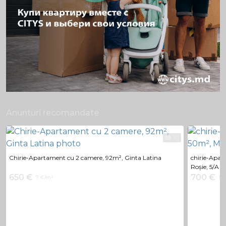
Anunturi recomandate
10
Chirie-Apartament cu 2 camere, 92m², Ginta Latina
chirie-Apar
Roșie, 5/A
650 €
700 €
7 €/m²
14 