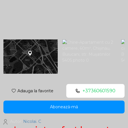
+37360601590
Adauga la favorite
Abonează-mă
Autor:
Nicolai. C