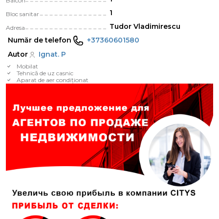
Balcon
1
Bloc sanitar
Tudor Vladimirescu
Adresa
Număr de telefon
+37360601580
Autor
Ignat. P
Mobilat
Tehnică de uz casnic
Aparat de aer condiționat