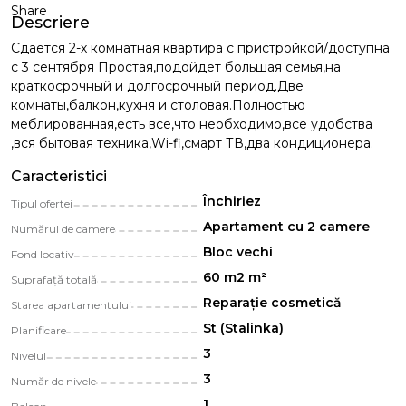
Share
Descriere
Сдается 2-х комнатная квартира с пристройкой/доступна
с 3 сентября Простая,подойдет большая семья,на
краткосрочный и долгосрочный период.Две
комнаты,балкон,кухня и столовая.Полностью
меблированная,есть все,что необходимо,все удобства
,вся бытовая техника,Wi-fi,смарт ТВ,два кондиционера.
Caracteristici
Închiriez
Tipul ofertei
Apartament cu 2 camere
Numărul de camere
Bloc vechi
Fond locativ
60 m2 m²
Suprafață totală
Reparație cosmetică
Starea apartamentului
St (Stalinka)
Planificare
3
Nivelul
3
Număr de nivele
1