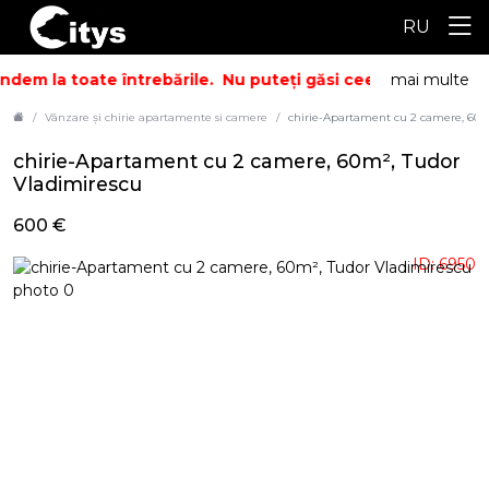
RU
dem la toate întrebările.
Nu puteți găsi ceea ce căutați? S
mai multe
Vânzare și chirie apartamente si camere
chirie-Apartament cu 2 camere, 60m
chirie-Apartament cu 2 camere, 60m², Tudor
Vladimirescu
600 €
ID: 6950