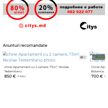
Anunturi recomandate
Bronat
7
chirie-Apartament cu 2 camere, 73m², Nicolae
Chirie-Apar
Testemitanu
Botanica, st
850 €
700 €
11 €/m²
12 