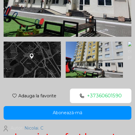
+37360601590
Adauga la favorite
Abonează-mă
Autor:
Nicolai. C