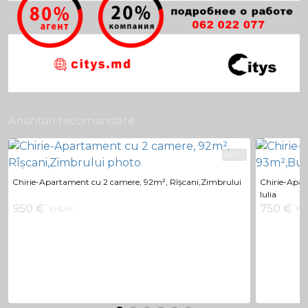
Anunturi recomandate
10
Chirie-Apartament cu 2 camere, 92m², Rîșcani,Zimbrului
Chirie-Apar
Iulia
950 €
750 €
10 €/m²
8 €