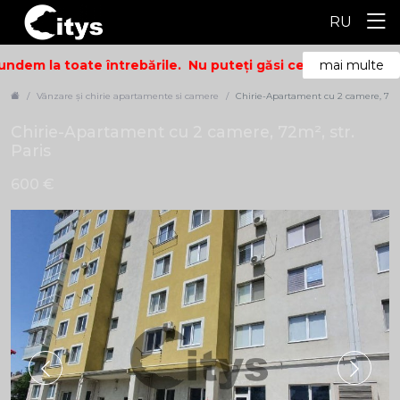
RU
ndem la toate întrebările.
Nu puteți găsi ceea ce căutați? 
mai multe
Vânzare și chirie apartamente si camere
Chirie-Apartament cu 2 camere, 72m²,
Chirie-Apartament cu 2 camere, 72m², str.
Paris
600 €
ID: 6513