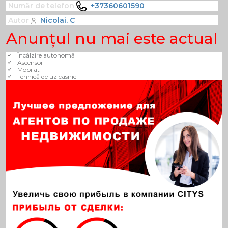
Număr de telefon
+37360601590
Autor
Nicolai. C
Anunţul nu mai este actual
Încălzire autonomă
Ascensor
Mobilat
Tehnică de uz casnic