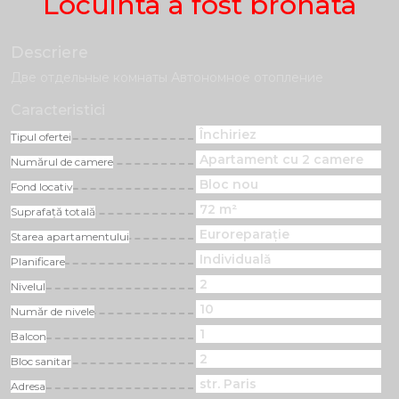
Locuinta a fost bronata
Descriere
Две отдельные комнаты Автономное отопление
Caracteristici
Închiriez
Tipul ofertei
Apartament cu 2 camere
Numărul de camere
Bloc nou
Fond locativ
72 m²
Suprafață totală
Euroreparație
Starea apartamentului
Individuală
Planificare
2
Nivelul
10
Număr de nivele
1
Balcon
2
Bloc sanitar
str. Paris
Adresa