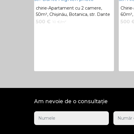
chirie-Apartament cu 2 camere,
Chirie
50m², Chișinău, Botanica, str. Dante
60m², 
Alighieri
Pușki
500 €
500 
10 €/m²
Am nevoie de o consultație