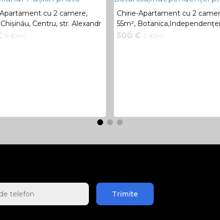
-Apartament cu 2 camere,
Chirie-Apartament cu 2 camer
Chișinău, Centru, str. Alexandr
55m², Botanica,Independențe
n
€
500 €
8 €/m²
9 €/m²
Trimite