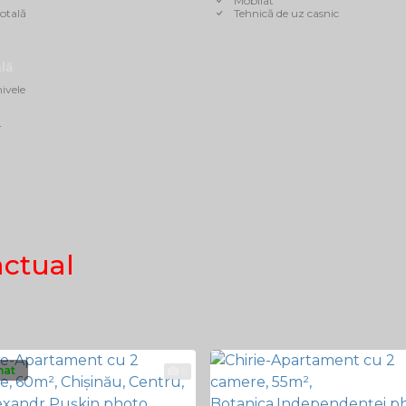
Mobilat
otală
Tehnică de uz casnic
lă
ivele
r
actual
nat
9