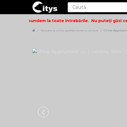
și să vă răspundem la toate întrebările.
Nu puteți găsi cee
Vânzare și chirie apartamente si camere
Chirie-Apartame