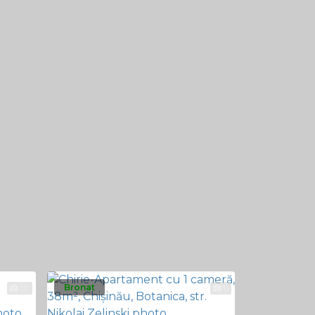
Bronat
Bronat
10
6