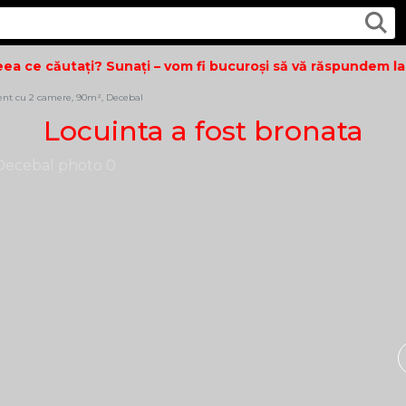
a ce căutați? Sunați – vom fi bucuroși să vă răspundem la to
nt cu 2 camere, 90m², Decebal
Locuinta a fost bronata