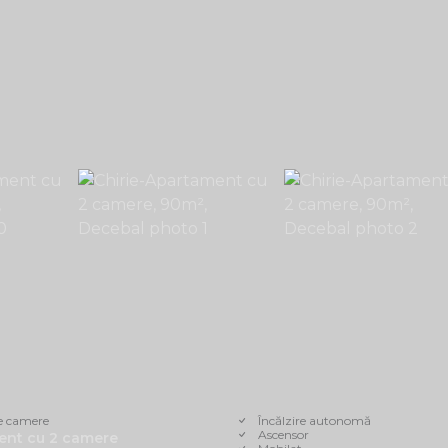
e camere
Încălzire autonomă
Ascensor
ent cu 2 camere