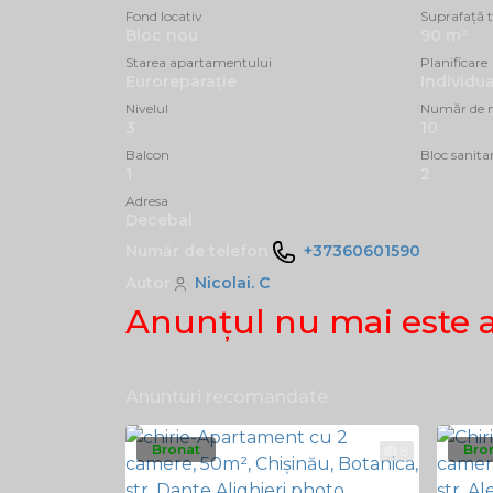
Fond locativ
Suprafață t
Bloc nou
90 m²
Starea apartamentului
Planificare
Euroreparație
Individua
Nivelul
Număr de n
3
10
Balcon
Bloc sanita
1
2
Adresa
Decebal
Număr de telefon
+37360601590
Autor
Nicolai. C
Anunţul nu mai este 
Anunturi recomandate
Bronat
Bro
8