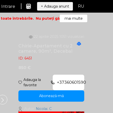
|
RU
Intrare
+ Adauga anunt
ate întrebările.
Nu puteți găsi ceea ce căutați? Sunați – v
mai multe
22 aprilie 2025
1051 vizualizari
Chirie-Apartament cu 2
camere, 90m², Decebal
ID: 6451
850 €
Adauga la
+37360601590
favorite
Abonează-mă
Autor:
Nicolai. C