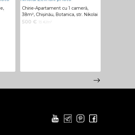
Chirie-Apart
50m²,Rascan
e,
Chirie-Apartament cu 1 cameră,
i
38m², Chișinău, Botanica, str. Nikolai
500 €
10 €/
Zelinski
500 €
13 €/m²