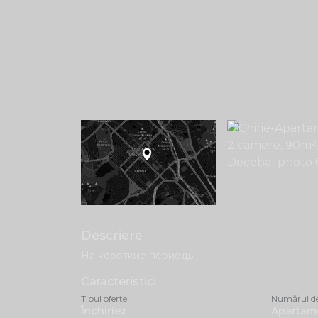
Descriere
На короткие периоды
Caracteristici
Tipul ofertei
Numărul d
Închiriez
Apartam