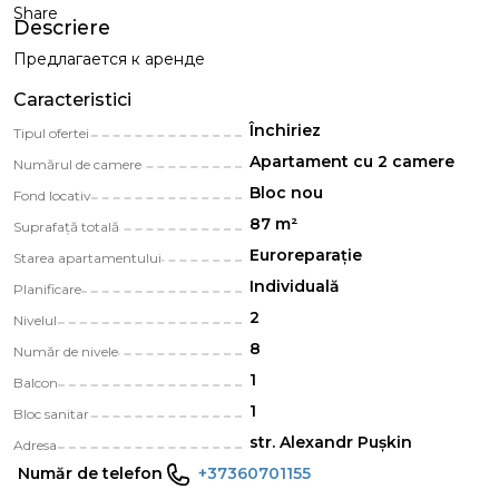
Share
Descriere
Предлагается к аренде
Caracteristici
Închiriez
Tipul ofertei
Apartament cu 2 camere
Numărul de camere
Bloc nou
Fond locativ
87 m²
Suprafață totală
Euroreparație
Starea apartamentului
Individuală
Planificare
2
Nivelul
8
Număr de nivele
1
Balcon
1
Bloc sanitar
str. Alexandr Pușkin
Adresa
Număr de telefon
+37360701155