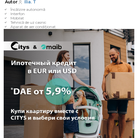
Autor
Ilia. T
Încălzire autonomă
Interfon
Mobilat
Tehnică de uz casnic
Aparat de aer condiționat