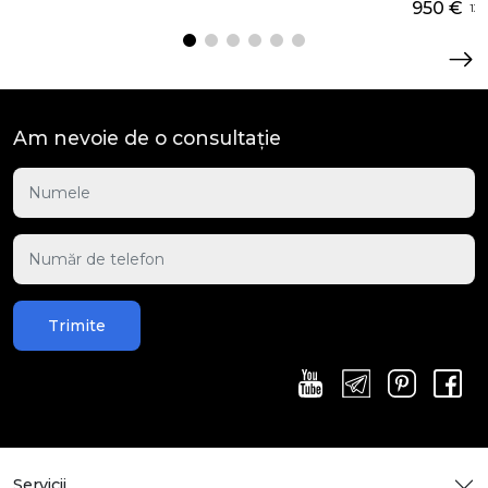
950 €
13 
Am nevoie de o consultație
Trimite
Servicii