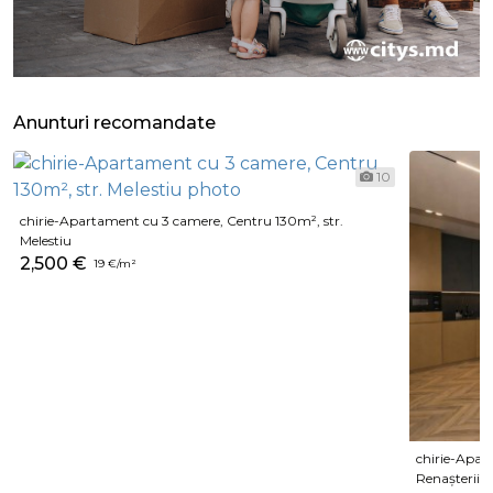
Anunturi recomandate
10
chirie-Apartament cu 3 camere, Centru 130m², str.
Melestiu
2,500 €
19 €/m²
chirie-Apar
Renașterii N