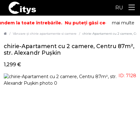
RU
dem la toate întrebările.
Nu puteți găsi ceea ce căutați? S
mai multe
Vânzare și chirie apartamente si camere
chirie-Apartament cu 2 camere, Cent
chirie-Apartament cu 2 camere, Centru 87m²,
str. Alexandr Pușkin
1,299 €
ID: 7128