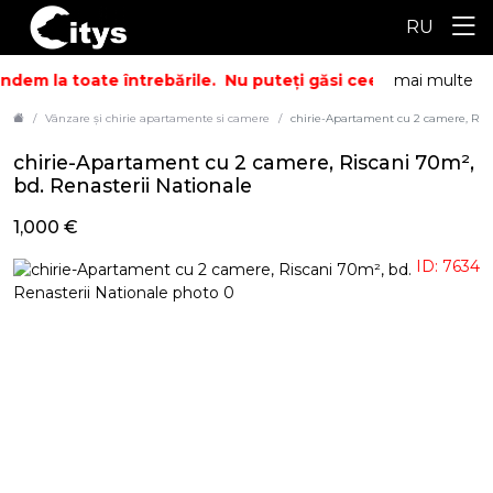
RU
dem la toate întrebările.
Nu puteți găsi ceea ce căutați? S
mai multe
Vânzare și chirie apartamente si camere
chirie-Apartament cu 2 camere, Risc
chirie-Apartament cu 2 camere, Riscani 70m²,
bd. Renasterii Nationale
1,000 €
ID: 7634