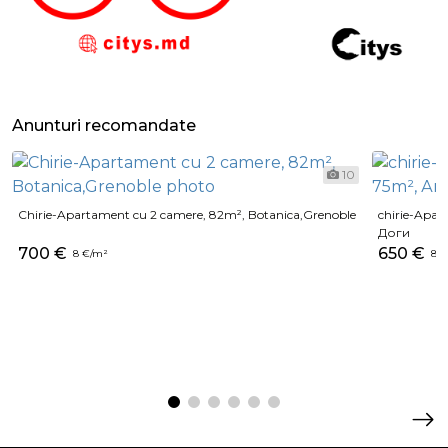
Anunturi recomandate
10
Chirie-Apartament cu 2 camere, 82m², Botanica,Grenoble
chirie-Apar
Доги
700 €
650 €
8 €/m²
8 €