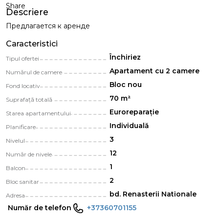
Share
Descriere
Предлагается к аренде
Caracteristici
Închiriez
Tipul ofertei
Apartament cu 2 camere
Numărul de camere
Bloc nou
Fond locativ
70 m²
Suprafață totală
Euroreparație
Starea apartamentului
Individuală
Planificare
3
Nivelul
12
Număr de nivele
1
Balcon
2
Bloc sanitar
bd. Renasterii Nationale
Adresa
Număr de telefon
+37360701155