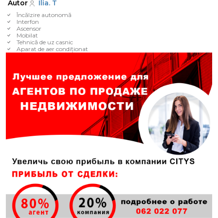
Autor
Ilia. T
Încălzire autonomă
Interfon
Ascensor
Mobilat
Tehnică de uz casnic
Aparat de aer condiționat