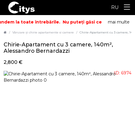
RU
ndem la toate întrebările.
Nu puteți găsi ceea ce căutați? S
mai multe
Vânzare și chirie apartamente si camere
Chirie-Apartament cu 3 camere, 140
Chirie-Apartament cu 3 camere, 140m²,
Alessandro Bernardazzi
2,800 €
ID: 6974