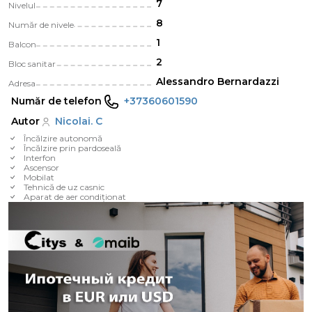
7
Nivelul
8
Număr de nivele
1
Balcon
2
Bloc sanitar
Alessandro Bernardazzi
Adresa
Număr de telefon
+37360601590
Autor
Nicolai. C
Încălzire autonomă
Încălzire prin pardoseală
Interfon
Ascensor
Mobilat
Tehnică de uz casnic
Aparat de aer condiționat