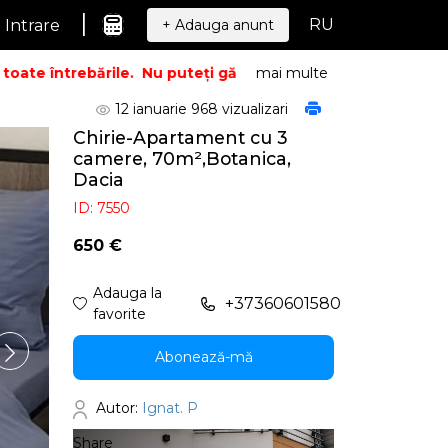
|
RU
Intrare
+ Adauga anunt
te întrebările.
Nu puteți găsi ceea ce căutați? Sunați – vom
mai multe
12 ianuarie
968 vizualizari
Chirie-Apartament cu 3
camere, 70m²,Botanica,
Dacia
ID: 7550
650 €
Adauga la
+37360601580
favorite
Abonează-mă
Autor:
Ignat. P
Share