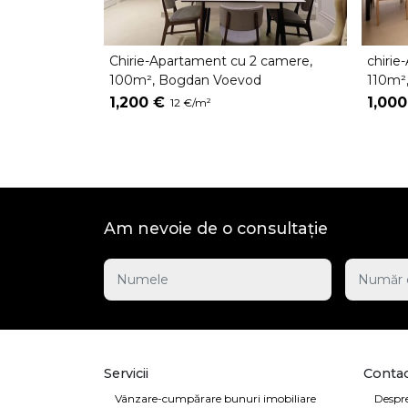
Chirie-Apartament cu 2 camere,
chirie
100m², Bogdan Voevod
110m²,
1,200 €
1,000
12 €/m²
Am nevoie de o consultație
Servicii
Contac
Vânzare-cumpărare bunuri imobiliare
Despre