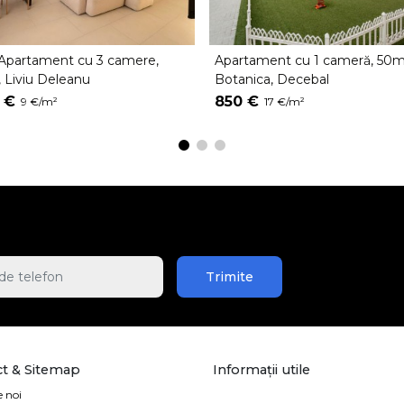
-Apartament cu 3 camere,
Apartament cu 1 cameră, 50m
 Liviu Deleanu
Botanica, Decebal
 €
850 €
9 €/m²
17 €/m²
Trimite
t & Sitemap
Informații utile
 noi