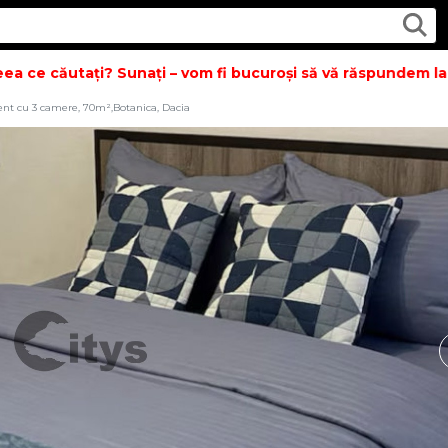
ce căutați? Sunați – vom fi bucuroși să vă răspundem la toa
nt cu 3 camere, 70m²,Botanica, Dacia