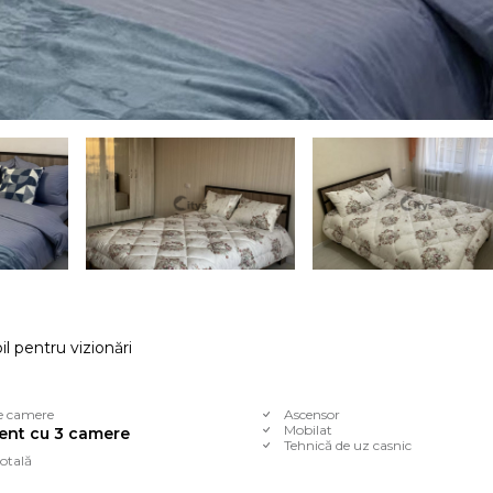
l pentru vizionări
e camere
Ascensor
Mobilat
ent cu 3 camere
Tehnică de uz casnic
otală