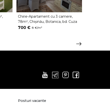
²,
Chirie-Apartament cu 3 camere,
Chirie-Apart
78m², Chișinău, Botanica, bd. Cuza
72m², Chișină
Vodă
Grenoble
700 €
800 €
8 €/m²
11 €/
Posturi vacante