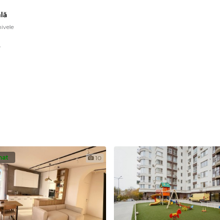
lă
ivele
r
nat
10