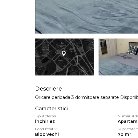
Descriere
Oricare perioada 3 dormitoare separate Disponibi
Caracteristici
Tipul ofertei
Numărul d
Închiriez
Apartam
Fond locativ
Suprafață t
Bloc vechi
70 m²