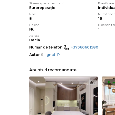
Starea apartamentului
Planificare
Euroreparație
Individua
Nivelul
Număr de n
8
16
Balcon
Bloc sanita
Nu
1
Adresa
Dacia
Număr de telefon
+37360601580
Autor
Ignat. P
Anunturi recomandate
Bro
7