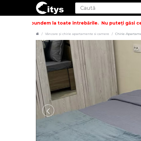
i să vă răspundem la toate întrebările.
Nu puteți găsi ceea 
Vânzare și chirie apartamente si camere
Chirie-Apartame