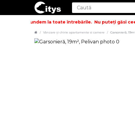
i să vă răspundem la toate întrebările.
Nu puteți găsi ceea
Vânzare și chirie apartamente si camere
Garsonieră, 19m²