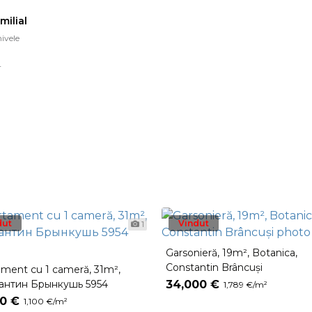
milial
ivele
r
dut
Vindut
1
Garsonieră, 19m², Botanica,
Constantin Brâncuşi
ament cu 1 cameră, 31m²,
антин Брынкушь 5954
34,000 €
1,789 €/m²
00 €
1,100 €/m²