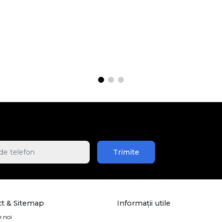
Trimite
t & Sitemap
Informații utile
 noi