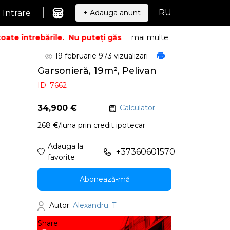
|
RU
Intrare
+ Adauga anunt
te întrebările.
Nu puteți găsi ceea ce căutați? Sunați – vo
mai multe
19 februarie
973 vizualizari
Garsonieră, 19m², Pelivan
ID: 7662
34,900 €
Calculator
268 €/luna prin credit ipotecar
Adauga la
+37360601570
favorite
Abonează-mă
Autor:
Alexandru. T
Share