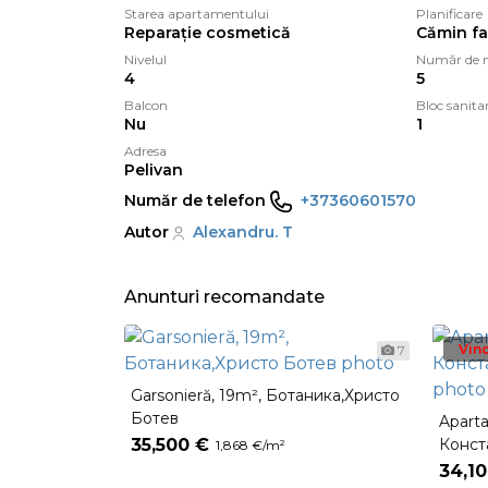
Starea apartamentului
Planificare
Reparație cosmetică
Cămin fa
Nivelul
Număr de n
4
5
Balcon
Bloc sanita
Nu
1
Adresa
Pelivan
Număr de telefon
+37360601570
Autor
Alexandru. T
Anunturi recomandate
Vin
7
Garsonieră, 19m², Ботаника,Христо
Ботев
Apart
35,500 €
Конст
1,868 €/m²
34,1