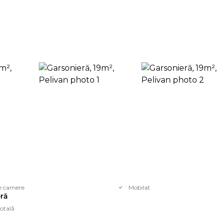
e camere
Mobilat
ră
otală