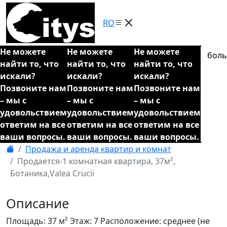
RO
Не можете
Не можете
Не можете
бол
найти то, что
найти то, что
найти то, что
искали?
искали?
искали?
Позвоните нам
Позвоните нам
Позвоните нам
– мы с
– мы с
– мы с
удовольствием
удовольствием
удовольствием
ответим на все
ответим на все
ответим на все
ваши вопросы.
ваши вопросы.
ваши вопросы.
Продажа и аренда квартир и комнат
Продается-1 комнатная квартира, 37м²,
Ботаника,Valea Crucii
Описание
Площадь: 37 м² Этаж: 7 Расположение: среднее (не