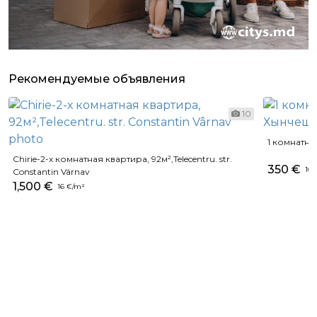
Рекомендуемые объявления
10
1 комнатна
Chirie-2-х комнатная квартира, 92м²,Telecentru. str.
350 €
10 
Constantin Vârnav
1,500 €
16 €/m²