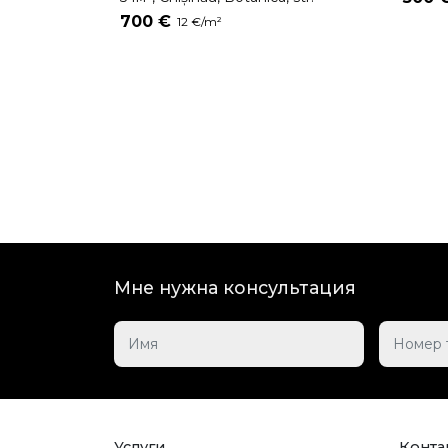
Burebista
700 €
12 €/m²
Мне нужна консультация
Услуги
Контак