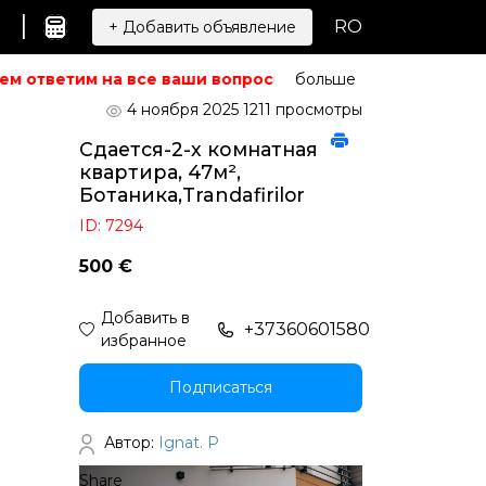
|
RO
+ Добавить объявление
м ответим на все ваши вопросы.
Не можете найти то, чт
больше
4 ноября 2025
1211 просмотры
Сдается-2-х комнатная
квартира, 47м²,
Ботаника,Trandafirilor
ID: 7294
500 €
Добавить в
+37360601580
избранное
Подписаться
Автор:
Ignat. P
Share