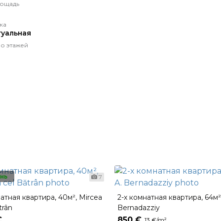
ощадь
ка
уальная
о этажей
нь
7
атная квартира, 40м², Mircea
2-х комнатная квартира, 64м²,
trân
Bernadazziy
€
850 €
13 €/m²