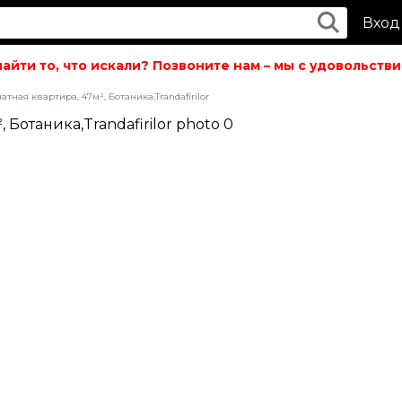
Вход
ти то, что искали? Позвоните нам – мы с удовольствие
атная квартира, 47м², Ботаника,Trandafirilor