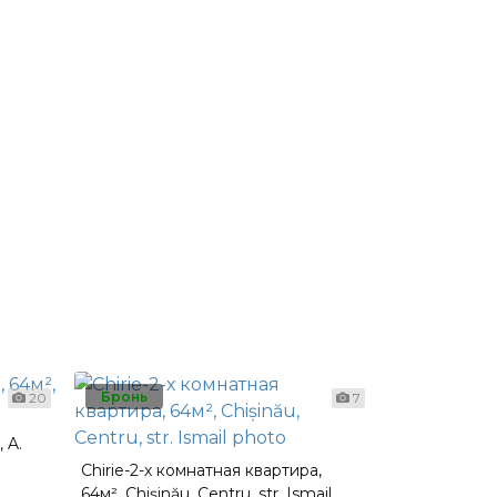
Бронь
Бронь
20
7
 A.
Chirie-2-х комнатная квартира,
64м², Chișinău, Centru, str. Ismail
Chirie-3-х к