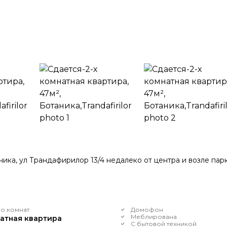
ника, ул Трандафирилор 13/4 недалеко от центра и возле парк
о комнат
Домофон
Меблирована
натная квартира
С бытовой техникой