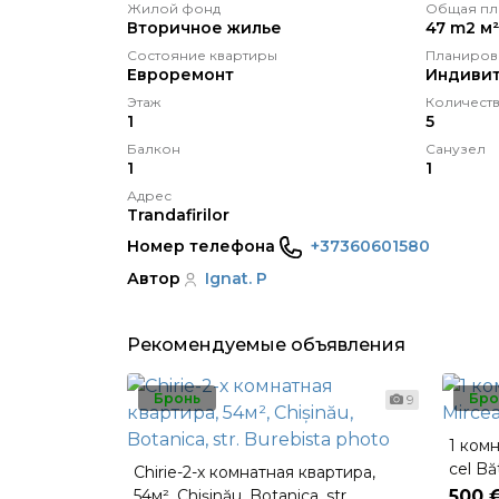
Жилой фонд
Общая пл
Вторичное жилье
47 m2 м²
Состояние квартиры
Планиров
Eвроремонт
Индивит
Этаж
Количеств
1
5
Балкон
Санузел
1
1
Адрес
Trandafirilor
Номер телефона
+37360601580
Автор
Ignat. P
Рекомендуемые объявления
Бронь
Бро
9
1 комн
cel Bă
Chirie-2-х комнатная квартира,
54м², Chișinău, Botanica, str.
500 