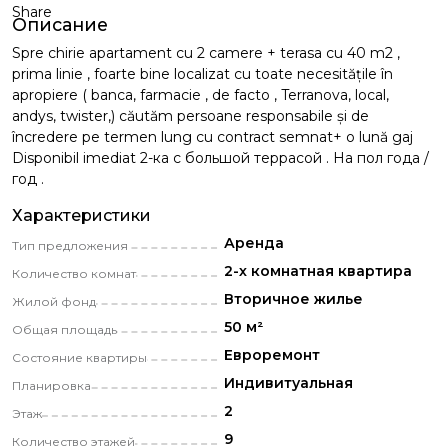
Share
Описание
Spre chirie apartament cu 2 camere + terasa cu 40 m2 ,
prima linie , foarte bine localizat cu toate necesitățile în
apropiere ( banca, farmacie , de facto , Terranova, local,
andys, twister,) căutăm persoane responsabile și de
încredere pe termen lung cu contract semnat+ o lună gaj
Disponibil imediat 2-ка с большой террасой . На пол года /
год .
Характеристики
Аренда
Тип предложения
2-х комнатная квартира
Количество комнат
Вторичное жилье
Жилой фонд
50 м²
Общая площадь
Eвроремонт
Состояние квартиры
Индивитуальная
Планировка
2
Этаж
9
Количество этажей