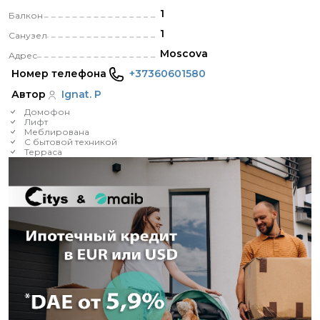
1
Балкон
1
Санузел
Moscova
Адрес
Номер телефона
+37360601580
Автор
Ignat. P
Домофон
Лифт
Меблирована
С бытовой техникой
Терраса