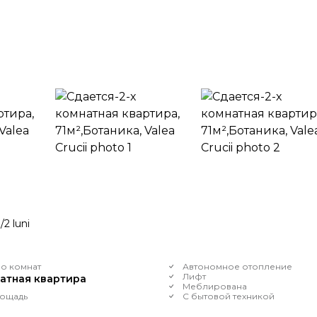
/2 luni
о комнат
Автономное отопление
Лифт
натная квартира
Меблирована
ощадь
С бытовой техникой