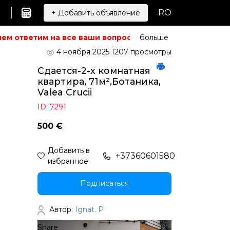
|
RO
+ Добавить объявление
м ответим на все ваши вопросы.
Не можете найти то, ч
больше
4 ноября 2025
1207 просмотры
Сдается-2-х комнатная
квартира, 71м²,Ботаника,
Valea Crucii
ID: 7291
500 €
Добавить в
+37360601580
избранное
Подписаться
Автор:
Ignat. P
Share