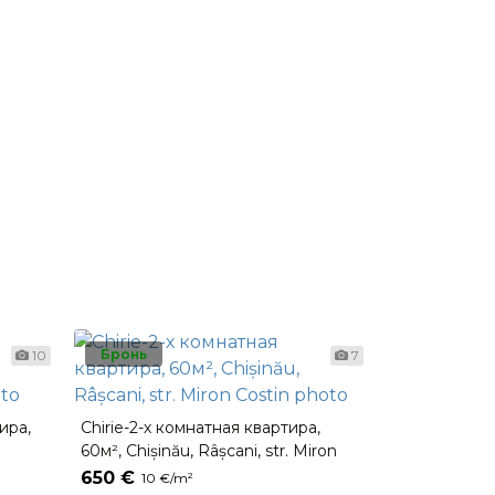
Бронь
10
7
ира,
Chirie-2-х комнатная квартира,
Chirie-2-х к
60м², Chișinău, Râșcani, str. Miron
79м², str. Sp
Costin
650 €
700 €
10 €/m²
8 €/m