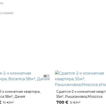
ка
о этажей
7
-2-х комнатная квартира,
Сдается-2-х комнатная кварт
ica 58м², Дачия
55м², Рышкановка,Moscova
€
700 €
10 €/m²
12 €/m²