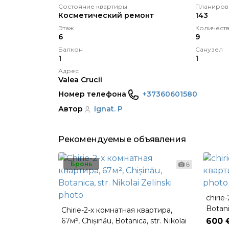
Состояние квартиры
Планиров
Косметический pемонт
143
Этаж
Количеств
6
9
Балкон
Санузел
1
1
Адрес
Valea Crucii
Номер телефона
+37360601580
Автор
Ignat. P
Рекомендуемые объявления
Бронь
8
chirie
Botan
Chirie-2-х комнатная квартира,
67м², Chișinău, Botanica, str. Nikolai
600 