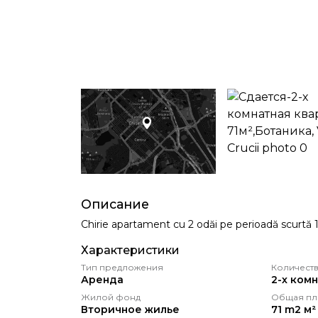
Описание
Chirie apartament cu 2 odăi pe perioadă scurtă 1
Характеристики
Тип предложения
Количеств
Аренда
2-х ком
Жилой фонд
Общая пл
Вторичное жилье
71 m2 м²