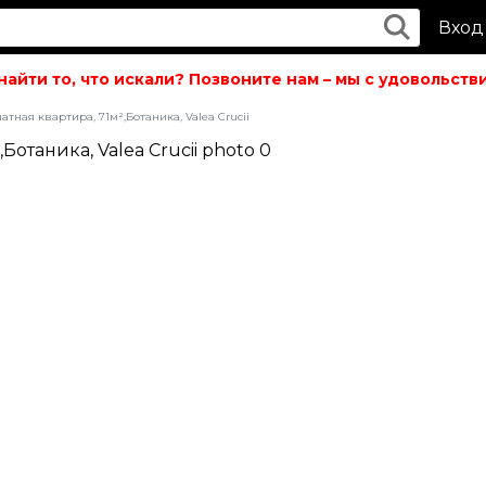
Вход
йти то, что искали? Позвоните нам – мы с удовольствие
атная квартира, 71м²,Ботаника, Valea Crucii