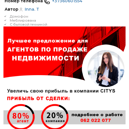
Номер телефона
+37360601554
Автор
Inna. T
Домофон
Меблирована
С бытовой техникой