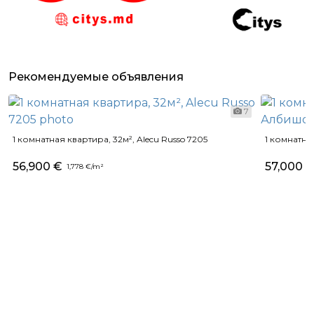
Рекомендуемые объявления
7
1 комнатная квартира, 32м², Alecu Russo 7205
1 комнатна
56,900 €
57,000 
1,778 €/m²