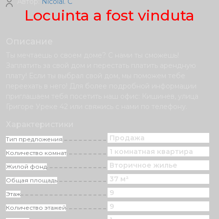
Автор:
Nicolai. C
Locuinta a fost vinduta
Описание
Ты мечтаешь о своем доме? С нами ты сможешь!
Заплатить за свой дом и перестать платить арендную
плату! Если ты выбрал свой дом, мы поможем тебе
переехать в него! Для более подробной информации
приглашаем тебя посетить наш офис: Кишинев, улица
Григоре Уреке 42 или свяжись с нами по телефону.
Характеристики
Продажа
Тип предложения
1 комнатная квартира
Количество комнат
Вторичное жилье
Жилой фонд
37 м²
Общая площадь
9
Этаж
9
Количество этажей