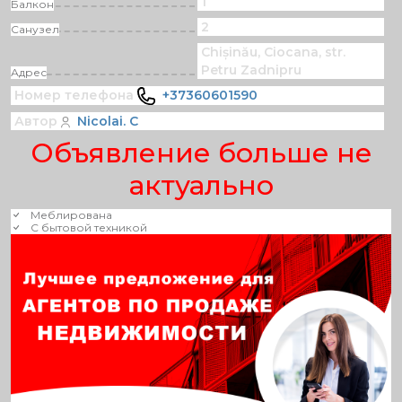
1
Балкон
2
Санузел
Chișinău, Ciocana, str.
Petru Zadnipru
Адрес
Номер телефона
+37360601590
Автор
Nicolai. C
Объявление больше не
актуально
Меблирована
С бытовой техникой