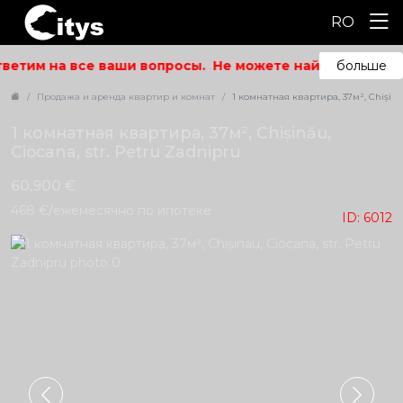
RO
ветим на все ваши вопросы.
Не можете найти то, что ис
больше
Продажа и аренда квартир и комнат
1 комнатная квартира, 37м², Chișinău
1 комнатная квартира, 37м², Chișinău,
Ciocana, str. Petru Zadnipru
60,900 €
468 €/ежемесячно по ипотеке
ID: 6012